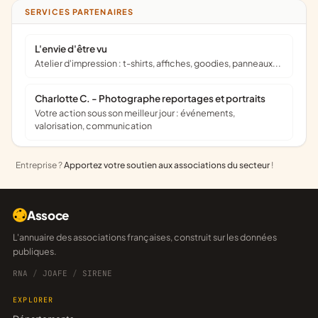
SERVICES PARTENAIRES
L'envie d'être vu
Atelier d'impression : t-shirts, affiches, goodies, panneaux...
Charlotte C. - Photographe reportages et portraits
Votre action sous son meilleur jour : événements,
valorisation, communication
Entreprise ?
Apportez votre soutien aux associations du secteur
!
Assoce
L'annuaire des associations françaises, construit sur les données
publiques.
RNA
/
JOAFE
/
SIRENE
EXPLORER