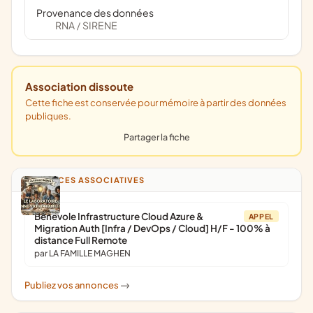
Provenance des données
RNA
SIRENE
/
Association dissoute
Cette fiche est conservée pour mémoire à partir des données
publiques.
Partager la fiche
ANNONCES ASSOCIATIVES
Bénévole Infrastructure Cloud Azure &
APPEL
Migration Auth [Infra / DevOps / Cloud] H/F - 100% à
distance Full Remote
par LA FAMILLE MAGHEN
Publiez vos annonces
->