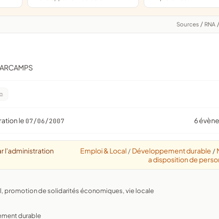
Sources
/
RNA
MARCAMPS
ration le
6 évèn
07/06/2007
r l'administration
Emploi & Local
Développement durable
/
/
a disposition de perso
l, promotion de solidarités économiques, vie locale
pement durable