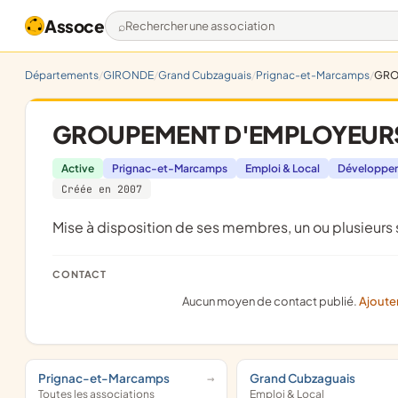
Assoce
Rechercher une association
Départements
GIRONDE
Grand Cubzaguais
Prignac-et-Marcamps
GRO
GROUPEMENT D'EMPLOYEURS 
Active
Prignac-et-Marcamps
Emploi & Local
Développem
Créée en 2007
mise à disposition de ses membres, un ou plusieurs s
CONTACT
Aucun moyen de contact publié.
Ajoute
Prignac-et-Marcamps
Grand Cubzaguais
Toutes les associations
Emploi & Local