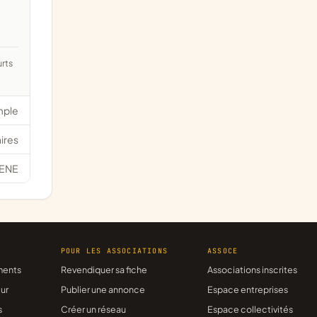
mple
ires
ENE
R
POUR LES ASSOCIATIONS
ASSOCE
ments
Revendiquer sa fiche
Associations inscrites
ur
Publier une annonce
Espace entreprises
s
Créer un réseau
Espace collectivités