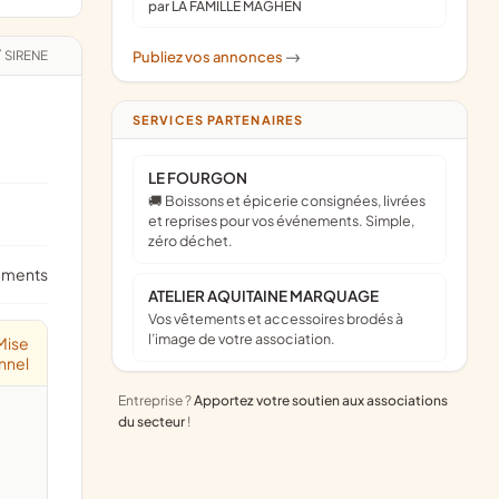
par LA FAMILLE MAGHEN
/
SIRENE
Publiez vos annonces
->
SERVICES PARTENAIRES
LE FOURGON
🚚 Boissons et épicerie consignées, livrées
et reprises pour vos événements. Simple,
zéro déchet.
ements
ATELIER AQUITAINE MARQUAGE
Vos vêtements et accessoires brodés à
l’image de votre association.
Mise
nnel
Entreprise ?
Apportez votre soutien aux associations
du secteur
!