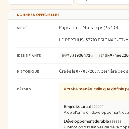
DONNÉES OFFICIELLES
Prignac-et-Marcamps (33710)
SIÈGE
LD PERTHUS, 33710 PRIGNAC-ET-
W331000471
499466225
IDENTIFIANTS
RNA
SIREN
Créée le
, dernière décla
07/06/2007
HISTORIQUE
Activité menée, telle que définie pa
DÉTAILS
Emploi & Local
030000
aide à l'emploi, développement loca
Développement durable
030050
promotion d'initiatives de dévelop