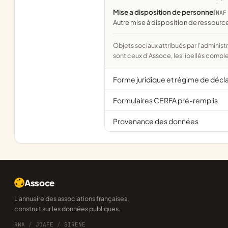
Mise a disposition de personnel
NAF
Autre mise à disposition de ressour
Objets sociaux attribués par l'administration d'après l'objet déclaré ; activité NAF attribuée par l'INSEE. Les noms courts
sont ceux d'Assoce, les libellés comple
Forme juridique et régime de décl
Formulaires CERFA pré-remplis
Provenance des données
Assoce
L'annuaire des associations françaises,
construit sur les données publiques.
RNA
/
JOAFE
/
SIRENE