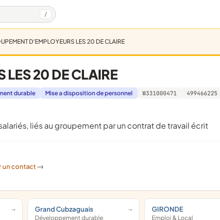
/
UPEMENT D'EMPLOYEURS LES 20 DE CLAIRE
LES 20 DE CLAIRE
ent durable
Mise a disposition de personnel
W331000471
499466225
alariés, liés au groupement par un contrat de travail écrit
r un contact
->
Grand Cubzaguais
GIRONDE
Développement durable
Emploi & Local