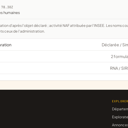
 78.30Z
ces humaines
ts ceux de l'administration.
aration
Déclarée
Si
/
2 formula
RNA
SIR
/
EXPLORE
Départe
Explorate
Annonce