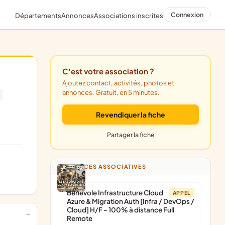
Connexion
Départements
Annonces
Associations inscrites
C'est votre association ?
Ajoutez contact, activités, photos et
annonces. Gratuit, en 5 minutes.
Revendiquer la fiche
Partager la fiche
ANNONCES ASSOCIATIVES
Bénévole Infrastructure Cloud
APPEL
Azure & Migration Auth [Infra / DevOps /
Cloud] H/F - 100% à distance Full
Remote