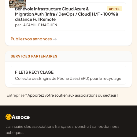
Bénévole Infrastructure Cloud Azure &
APPEL
Migration Auth [Infra / DevOps / Cloud] H/F - 100% à
distance Full Remote
par LA FAMILLE MAGHEN
Publiez vos annonces
->
SERVICES PARTENAIRES
FILETS RECYCLAGE
Collecte des Engins de Pêche Usés (EPU) pour le recyclage
Entreprise ?
Apportez votre soutien aux associations du secteur
!
Assoce
L'annuaire des associations françaises, construit sur les données
publiques.