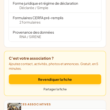
Forme juridique et régime de déclaration
Déclarée
Simple
/
Formulaires CERFA pré-remplis
2 formulaires
Provenance des données
RNA
SIRENE
/
C'est votre association ?
Ajoutez contact, activités, photos et annonces. Gratuit, en 5
minutes.
Revendiquer la fiche
Partager la fiche
ANNONCES ASSOCIATIVES