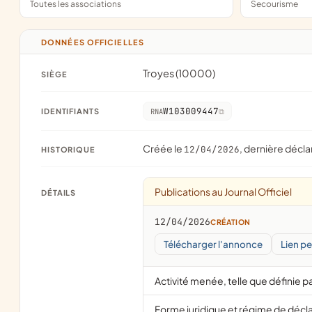
Toutes les associations
Secourisme
DONNÉES OFFICIELLES
Troyes (10000)
SIÈGE
W103009447
IDENTIFIANTS
RNA
Créée le
, dernière décla
12/04/2026
HISTORIQUE
Publications au Journal Officiel
DÉTAILS
12/04/2026
CRÉATION
Télécharger l'annonce
Lien p
Activité menée, telle que définie pa
Forme juridique et régime de décl