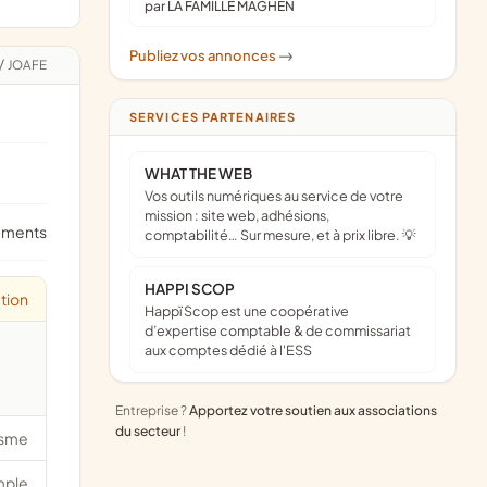
par LA FAMILLE MAGHEN
Publiez vos annonces
->
/
JOAFE
SERVICES PARTENAIRES
WHAT THE WEB
Vos outils numériques au service de votre
mission : site web, adhésions,
ements
comptabilité… Sur mesure, et à prix libre. 💡
HAPPI SCOP
tion
Happï Scop est une coopérative
d’expertise comptable & de commissariat
aux comptes dédié à l'ESS
Entreprise ?
Apportez votre soutien aux associations
du secteur
!
isme
mple