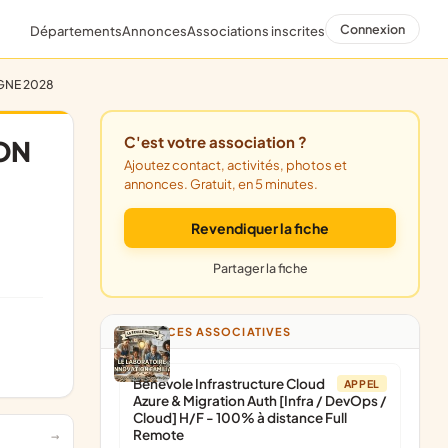
Connexion
Départements
Annonces
Associations inscrites
GNE 2028
C'est votre association ?
ON
Ajoutez contact, activités, photos et
annonces. Gratuit, en 5 minutes.
Revendiquer la fiche
Partager la fiche
ANNONCES ASSOCIATIVES
Bénévole Infrastructure Cloud
APPEL
Azure & Migration Auth [Infra / DevOps /
Cloud] H/F - 100% à distance Full
Remote