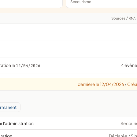
Secourisme
Sources
/
RNA
ration le
4 évèn
12/04/2026
dernière le 12/04/2026
Créa
/
ermanent
r l'administration
Secour
aration
Déclarée
Si
/