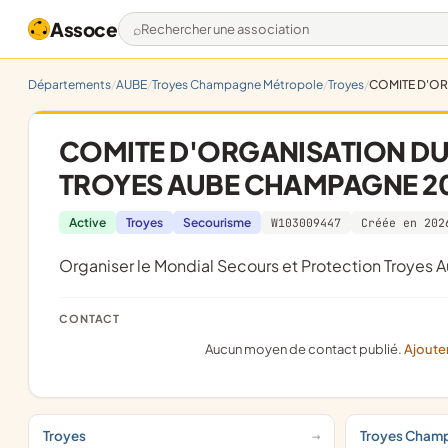
Assoce
Rechercher une association
Départements
AUBE
Troyes Champagne Métropole
Troyes
COMITE D'OR
COMITE D'ORGANISATION DU
TROYES AUBE CHAMPAGNE 2
Active
Troyes
Secourisme
W103009447
Créée en 202
organiser le Mondial Secours et Protection Troy
CONTACT
Aucun moyen de contact publié.
Ajoute
Troyes
Troyes Cham