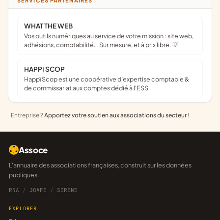
SERVICES PARTENAIRES
WHAT THE WEB
Vos outils numériques au service de votre mission : site web,
adhésions, comptabilité… Sur mesure, et à prix libre. 💡
HAPPI SCOP
Happï Scop est une coopérative d’expertise comptable &
de commissariat aux comptes dédié à l'ESS
Entreprise ?
Apportez votre soutien aux associations du secteur
!
Assoce
L'annuaire des associations françaises, construit sur les données
publiques.
RNA
/
JOAFE
/
SIRENE
EXPLORER