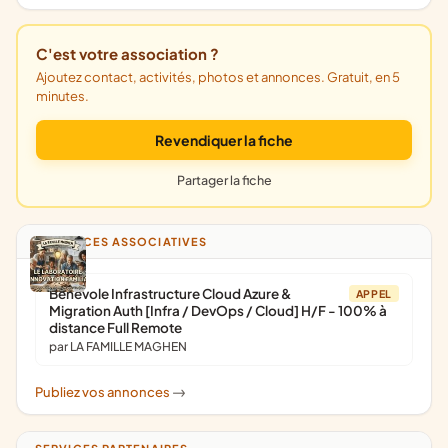
C'est votre association ?
Ajoutez contact, activités, photos et annonces. Gratuit, en 5
minutes.
Revendiquer la fiche
Partager la fiche
ANNONCES ASSOCIATIVES
Bénévole Infrastructure Cloud Azure &
APPEL
Migration Auth [Infra / DevOps / Cloud] H/F - 100% à
distance Full Remote
par LA FAMILLE MAGHEN
Publiez vos annonces
->