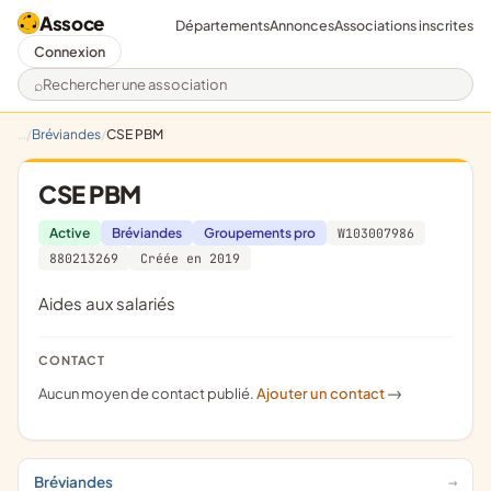
Assoce
Départements
Annonces
Associations inscrites
Connexion
Rechercher une association
Bréviandes
CSE PBM
CSE PBM
Active
Bréviandes
Groupements pro
W103007986
880213269
Créée en 2019
aides aux salariés
CONTACT
Aucun moyen de contact publié.
Ajouter un contact
->
Bréviandes