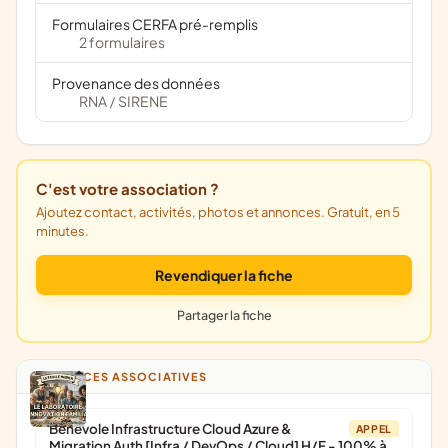
Formulaires CERFA pré-remplis
2 formulaires
Provenance des données
RNA
SIRENE
/
C'est votre association ?
Ajoutez contact, activités, photos et annonces. Gratuit, en 5
minutes.
Revendiquer la fiche
Partager la fiche
ANNONCES ASSOCIATIVES
Bénévole Infrastructure Cloud Azure &
APPEL
Migration Auth [Infra / DevOps / Cloud] H/F - 100% à