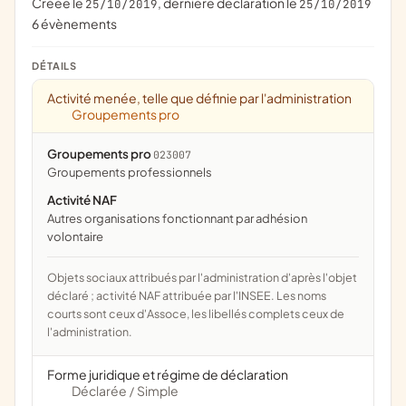
Créée le
, dernière déclaration le
25/10/2019
25/10/2019
6 évènements
DÉTAILS
Activité menée, telle que définie par l'administration
Groupements pro
Groupements pro
023007
groupements professionnels
Activité NAF
Autres organisations fonctionnant par adhésion
volontaire
Objets sociaux attribués par l'administration d'après l'objet
déclaré ; activité NAF attribuée par l'INSEE. Les noms
courts sont ceux d'Assoce, les libellés complets ceux de
l'administration.
Forme juridique et régime de déclaration
Déclarée
Simple
/