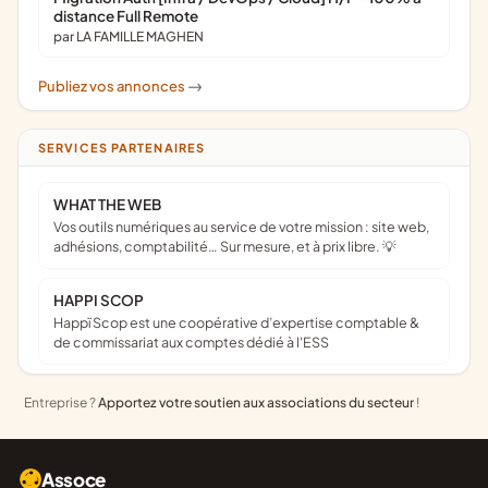
distance Full Remote
par LA FAMILLE MAGHEN
Publiez vos annonces
->
SERVICES PARTENAIRES
WHAT THE WEB
Vos outils numériques au service de votre mission : site web,
adhésions, comptabilité… Sur mesure, et à prix libre. 💡
HAPPI SCOP
Happï Scop est une coopérative d’expertise comptable &
de commissariat aux comptes dédié à l'ESS
Entreprise ?
Apportez votre soutien aux associations du secteur
!
Assoce