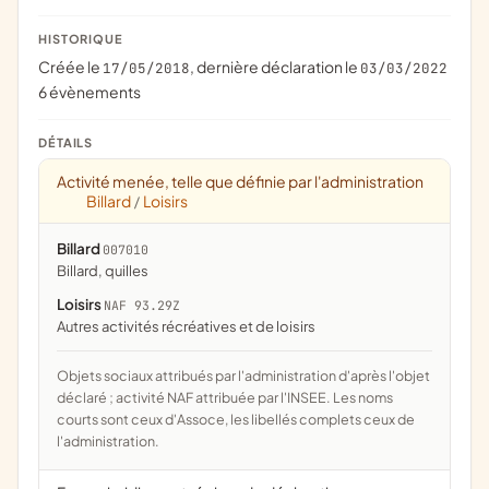
HISTORIQUE
Créée le
, dernière déclaration le
17/05/2018
03/03/2022
6 évènements
DÉTAILS
Activité menée, telle que définie par l'administration
Billard
Loisirs
/
Billard
007010
billard, quilles
Loisirs
NAF 93.29Z
Autres activités récréatives et de loisirs
Objets sociaux attribués par l'administration d'après l'objet
déclaré ; activité NAF attribuée par l'INSEE. Les noms
courts sont ceux d'Assoce, les libellés complets ceux de
l'administration.