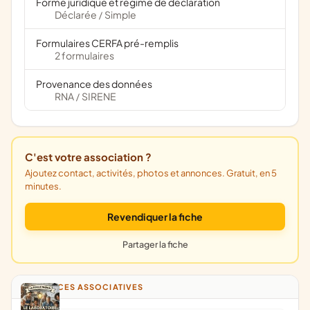
Forme juridique et régime de déclaration
Déclarée
Simple
/
Formulaires CERFA pré-remplis
2 formulaires
Provenance des données
RNA
SIRENE
/
C'est votre association ?
Ajoutez contact, activités, photos et annonces. Gratuit, en 5
minutes.
Revendiquer la fiche
Partager la fiche
ANNONCES ASSOCIATIVES