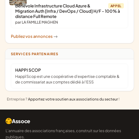
Bénévole Infrastructure Cloud Azure &
APPEL
Migration Auth [Infra / DevOps / Cloud] H/F - 100% à
distance Full Remote
par LA FAMILLE MAGHEN
Publiez vos annonces
->
SERVICES PARTENAIRES
HAPPI SCOP
Happï Scop est une coopérative d’expertise comptable &
de commissariat aux comptes dédié à l'ESS
Entreprise ?
Apportez votre soutien aux associations du secteur
!
Assoce
L'annuaire des associations françaises, construit sur les données
publiques.