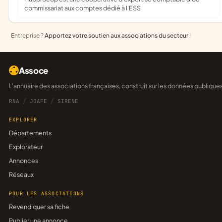
commissariat aux comptes dédié à l'ESS
Entreprise ?
Apportez votre soutien aux associations du secteur
!
Assoce
L'annuaire des associations françaises, construit sur les données publique
RNA
/
JOAFE
/
SIRENE
EXPLORER
Départements
Explorateur
Annonces
Réseaux
POUR LES ASSOCIATIONS
Revendiquer sa fiche
Publier une annonce