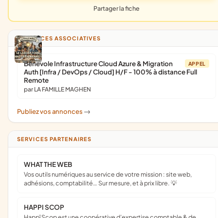
Partager la fiche
ANNONCES ASSOCIATIVES
Bénévole Infrastructure Cloud Azure & Migration
APPEL
Auth [Infra / DevOps / Cloud] H/F - 100% à distance Full
Remote
par LA FAMILLE MAGHEN
Publiez vos annonces
->
SERVICES PARTENAIRES
WHAT THE WEB
Vos outils numériques au service de votre mission : site web,
adhésions, comptabilité… Sur mesure, et à prix libre. 💡
HAPPI SCOP
Happï Scop est une coopérative d’expertise comptable & de