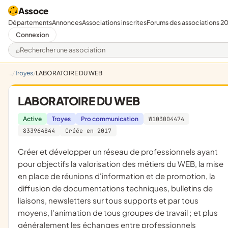
Assoce
Départements
Annonces
Associations inscrites
Forums des associations 2
Connexion
Rechercher une association
Troyes
LABORATOIRE DU WEB
LABORATOIRE DU WEB
Active
Troyes
Pro communication
W103004474
833964844
Créée en 2017
créer et développer un réseau de professionnels ayant
pour objectifs la valorisation des métiers du WEB, la mise
en place de réunions d'information et de promotion, la
diffusion de documentations techniques, bulletins de
liaisons, newsletters sur tous supports et par tous
moyens, l'animation de tous groupes de travail ; et plus
généralement les échanges entre professionnels