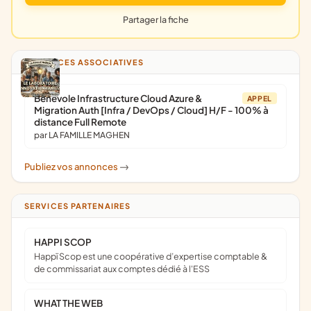
Partager la fiche
ANNONCES ASSOCIATIVES
Bénévole Infrastructure Cloud Azure &
APPEL
Migration Auth [Infra / DevOps / Cloud] H/F - 100% à
distance Full Remote
par LA FAMILLE MAGHEN
Publiez vos annonces
->
SERVICES PARTENAIRES
HAPPI SCOP
Happï Scop est une coopérative d’expertise comptable &
de commissariat aux comptes dédié à l'ESS
WHAT THE WEB