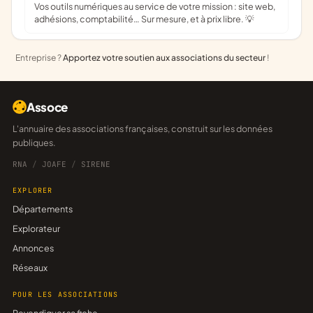
Vos outils numériques au service de votre mission : site web,
adhésions, comptabilité… Sur mesure, et à prix libre. 💡
Entreprise ?
Apportez votre soutien aux associations du secteur
!
Assoce
L'annuaire des associations françaises, construit sur les données
publiques.
RNA
/
JOAFE
/
SIRENE
EXPLORER
Départements
Explorateur
Annonces
Réseaux
POUR LES ASSOCIATIONS