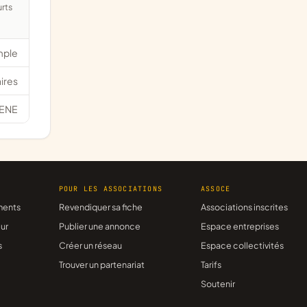
mple
ires
ENE
R
POUR LES ASSOCIATIONS
ASSOCE
ments
Revendiquer sa fiche
Associations inscrites
ur
Publier une annonce
Espace entreprises
s
Créer un réseau
Espace collectivités
Trouver un partenariat
Tarifs
Soutenir