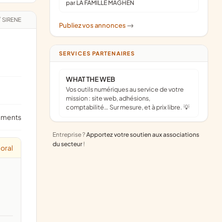
par LA FAMILLE MAGHEN
/
SIRENE
Publiez vos annonces
->
SERVICES PARTENAIRES
WHAT THE WEB
Vos outils numériques au service de votre
mission : site web, adhésions,
comptabilité… Sur mesure, et à prix libre. 💡
ements
Entreprise ?
Apportez votre soutien aux associations
du secteur
!
oral