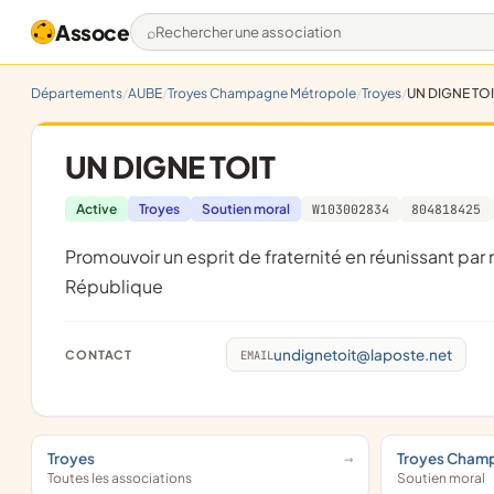
Assoce
Rechercher une association
Départements
AUBE
Troyes Champagne Métropole
Troyes
UN DIGNE TOI
UN DIGNE TOIT
Active
Troyes
Soutien moral
W103002834
804818425
promouvoir un esprit de fraternité en réunissant par nous même les moyens de loger les familles délaissées par la
République
undignetoit@laposte.net
CONTACT
EMAIL
Troyes
Troyes Cham
Toutes les associations
Soutien moral