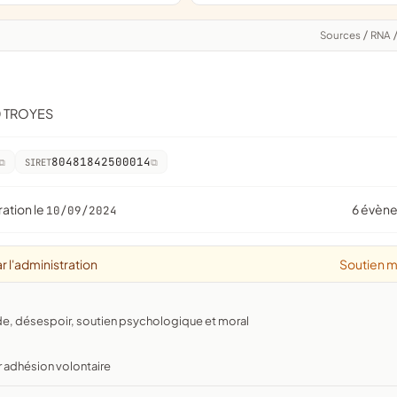
Sources
/
RNA
0 TROYES
80481842500014
SIRET
ration le
6 évèn
10/09/2024
r l'administration
Soutien m
ude, désespoir, soutien psychologique et moral
r adhésion volontaire