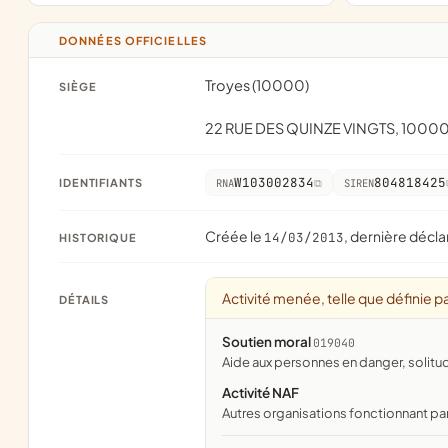
DONNÉES OFFICIELLES
Troyes (10000)
SIÈGE
22 RUE DES QUINZE VINGTS, 1000
W103002834
804818425
IDENTIFIANTS
RNA
SIREN
Créée le
, dernière décla
14/03/2013
HISTORIQUE
Activité menée, telle que définie pa
DÉTAILS
Soutien moral
019040
aide aux personnes en danger, solit
Activité NAF
Autres organisations fonctionnant pa