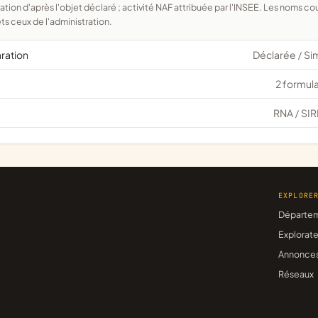
ts ceux de l'administration.
aration
Déclarée
Si
/
2 formula
RNA
SIR
/
EXPLORE
Départe
Explorate
Annonce
Réseaux