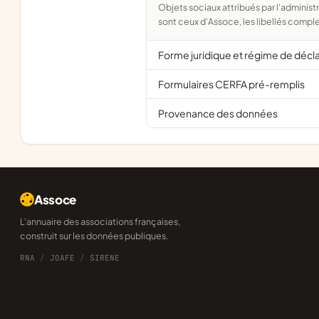
Objets sociaux attribués par l'administration d'après l'objet déclaré ; activité NAF attribuée par l'INSEE. Les noms courts
sont ceux d'Assoce, les libellés comple
Forme juridique et régime de décl
Formulaires CERFA pré-remplis
Provenance des données
Assoce
L'annuaire des associations françaises,
construit sur les données publiques.
RNA
/
JOAFE
/
SIRENE