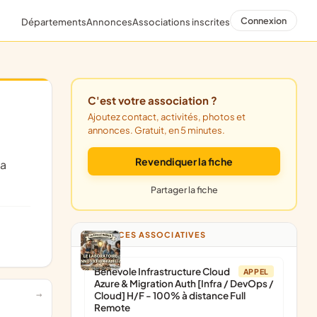
Connexion
Départements
Annonces
Associations inscrites
C'est votre association ?
Ajoutez contact, activités, photos et
annonces. Gratuit, en 5 minutes.
Revendiquer la fiche
Partager la fiche
ANNONCES ASSOCIATIVES
Bénévole Infrastructure Cloud
APPEL
Azure & Migration Auth [Infra / DevOps /
Cloud] H/F - 100% à distance Full
Remote