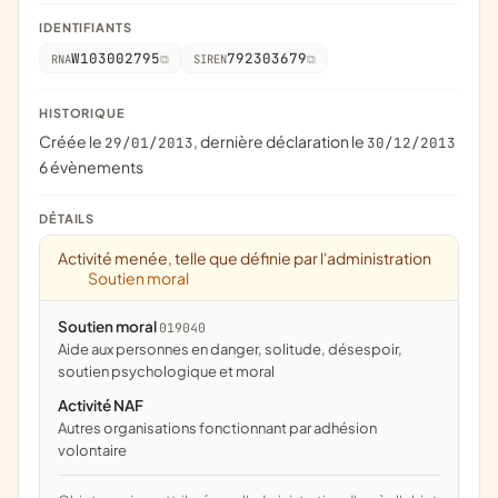
IDENTIFIANTS
W103002795
792303679
RNA
SIREN
HISTORIQUE
Créée le
, dernière déclaration le
29/01/2013
30/12/2013
6 évènements
DÉTAILS
Activité menée, telle que définie par l'administration
Soutien moral
Soutien moral
019040
aide aux personnes en danger, solitude, désespoir,
soutien psychologique et moral
Activité NAF
Autres organisations fonctionnant par adhésion
volontaire