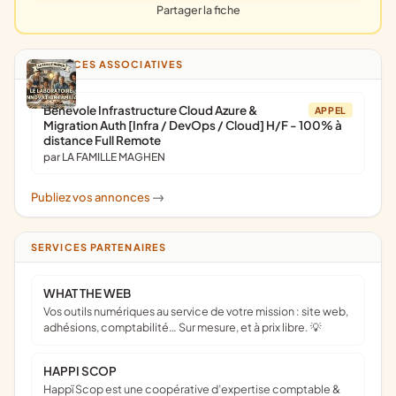
Partager la fiche
ANNONCES ASSOCIATIVES
Bénévole Infrastructure Cloud Azure &
APPEL
Migration Auth [Infra / DevOps / Cloud] H/F - 100% à
distance Full Remote
par LA FAMILLE MAGHEN
Publiez vos annonces
->
SERVICES PARTENAIRES
WHAT THE WEB
Vos outils numériques au service de votre mission : site web,
adhésions, comptabilité… Sur mesure, et à prix libre. 💡
HAPPI SCOP
Happï Scop est une coopérative d’expertise comptable &