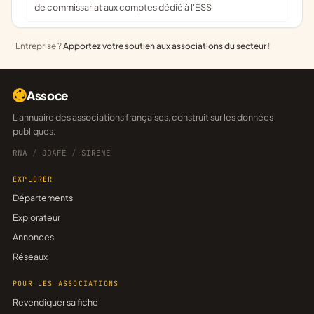
de commissariat aux comptes dédié à l'ESS
Entreprise ?
Apportez votre soutien aux associations du secteur
!
Assoce
L'annuaire des associations françaises, construit sur les données
publiques.
RNA
/
JOAFE
/
SIRENE
EXPLORER
Départements
Explorateur
Annonces
Réseaux
POUR LES ASSOCIATIONS
Revendiquer sa fiche