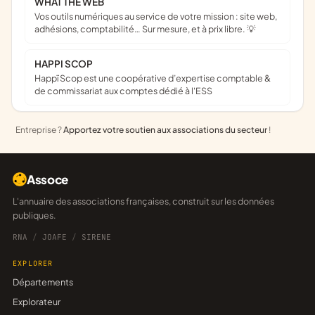
WHAT THE WEB
Vos outils numériques au service de votre mission : site web,
adhésions, comptabilité… Sur mesure, et à prix libre. 💡
HAPPI SCOP
Happï Scop est une coopérative d’expertise comptable &
de commissariat aux comptes dédié à l'ESS
Entreprise ?
Apportez votre soutien aux associations du secteur
!
Assoce
L'annuaire des associations françaises, construit sur les données
publiques.
RNA
/
JOAFE
/
SIRENE
EXPLORER
Départements
Explorateur