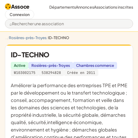
Assoce
Départements
Annonces
Associations inscrites
Connexion
Rechercher une association
Rosières-près-Troyes
ID-TECHNO
ID-TECHNO
Active
Rosières-près-Troyes
Chambres commerce
W103002175
538294828
Créée en 2011
améliorer la performance des entreprises TPE et PME
par le développement ou le transfert technologique ;
conseil, accompagnement, formation et veille dans
les domaines des sciences et technologies, de la
propriété industrielle, la sécurité globale, démarches
qualité, sécurité,intelligence économique,
environnement et hygiène ; démarches globales
d'amélioration continue des performances et toutes