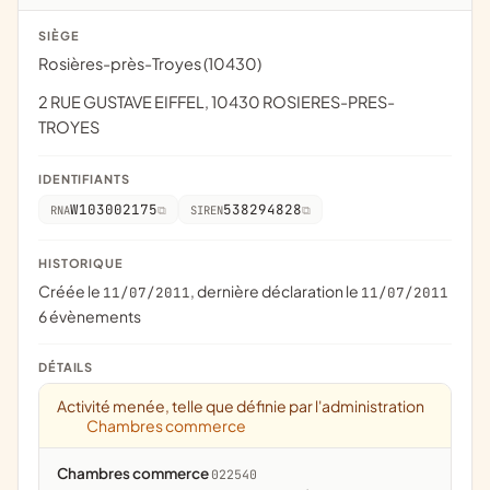
SIÈGE
Rosières-près-Troyes (10430)
2 RUE GUSTAVE EIFFEL, 10430 ROSIERES-PRES-
TROYES
IDENTIFIANTS
W103002175
538294828
RNA
SIREN
HISTORIQUE
Créée le
, dernière déclaration le
11/07/2011
11/07/2011
6 évènements
DÉTAILS
Activité menée, telle que définie par l'administration
Chambres commerce
Chambres commerce
022540