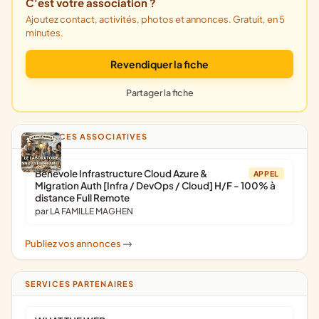
C'est votre association ?
Ajoutez contact, activités, photos et annonces. Gratuit, en 5
minutes.
Revendiquer la fiche
Partager la fiche
ANNONCES ASSOCIATIVES
Bénévole Infrastructure Cloud Azure &
APPEL
Migration Auth [Infra / DevOps / Cloud] H/F - 100% à
distance Full Remote
par LA FAMILLE MAGHEN
Publiez vos annonces
->
SERVICES PARTENAIRES