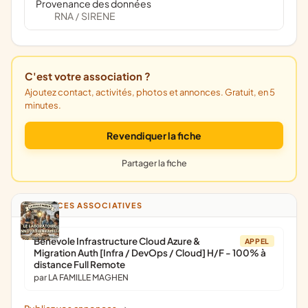
Provenance des données
RNA
SIRENE
/
C'est votre association ?
Ajoutez contact, activités, photos et annonces. Gratuit, en 5
minutes.
Revendiquer la fiche
Partager la fiche
ANNONCES ASSOCIATIVES
Bénévole Infrastructure Cloud Azure &
APPEL
Migration Auth [Infra / DevOps / Cloud] H/F - 100% à
distance Full Remote
par LA FAMILLE MAGHEN