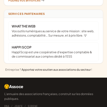
Publiez vos annonces
->
SERVICES PARTENAIRES
WHAT THE WEB
Vos outils numériques au service de votre mission : site web,
adhésions, comptabilité… Sur mesure, et à prix libre. 💡
HAPPI SCOP
Happï Scop est une coopérative d’expertise comptable &
de commissariat aux comptes dédié à l'ESS
Entreprise ?
Apportez votre soutien aux associations du secteur
!
Assoce
L'annuaire des associations françaises, construit sur les données
publiques.
RNA
/
JOAFE
/
SIRENE