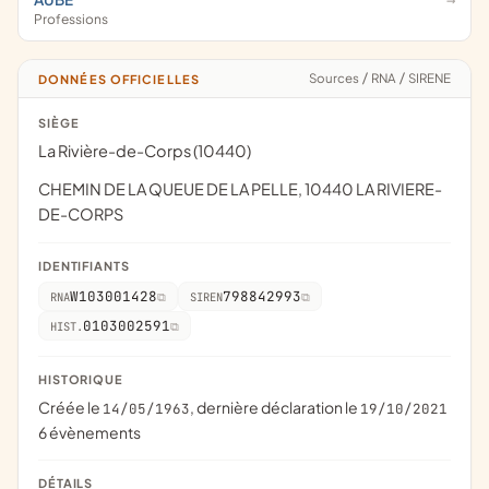
Professions
Sources
/
RNA
/
SIRENE
DONNÉES OFFICIELLES
SIÈGE
La Rivière-de-Corps (10440)
CHEMIN DE LA QUEUE DE LA PELLE, 10440 LA RIVIERE-
DE-CORPS
IDENTIFIANTS
W103001428
798842993
RNA
SIREN
0103002591
HIST.
HISTORIQUE
Créée le
, dernière déclaration le
14/05/1963
19/10/2021
6 évènements
DÉTAILS