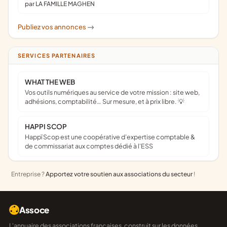
par LA FAMILLE MAGHEN
Publiez vos annonces
->
SERVICES PARTENAIRES
WHAT THE WEB
Vos outils numériques au service de votre mission : site web,
adhésions, comptabilité… Sur mesure, et à prix libre. 💡
HAPPI SCOP
Happï Scop est une coopérative d’expertise comptable &
de commissariat aux comptes dédié à l'ESS
Entreprise ?
Apportez votre soutien aux associations du secteur
!
Assoce
L'annuaire des associations françaises, construit sur les données