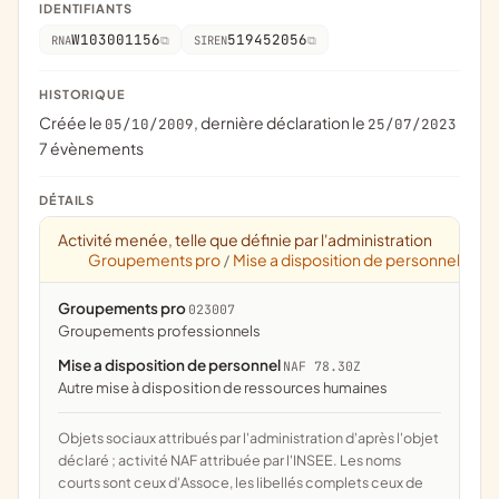
IDENTIFIANTS
W103001156
519452056
RNA
SIREN
HISTORIQUE
Créée le
, dernière déclaration le
05/10/2009
25/07/2023
7 évènements
DÉTAILS
Activité menée, telle que définie par l'administration
Groupements pro
Mise a disposition de personnel
/
Groupements pro
023007
groupements professionnels
Mise a disposition de personnel
NAF 78.30Z
Autre mise à disposition de ressources humaines
Objets sociaux attribués par l'administration d'après l'objet
déclaré ; activité NAF attribuée par l'INSEE. Les noms
courts sont ceux d'Assoce, les libellés complets ceux de