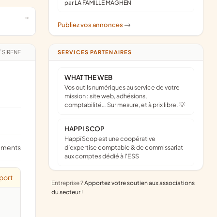
par LA FAMILLE MAGHEN
Publiez vos annonces
->
/
SIRENE
SERVICES PARTENAIRES
WHAT THE WEB
Vos outils numériques au service de votre
mission : site web, adhésions,
comptabilité… Sur mesure, et à prix libre. 💡
HAPPI SCOP
Happï Scop est une coopérative
ements
d’expertise comptable & de commissariat
aux comptes dédié à l'ESS
port
Entreprise ?
Apportez votre soutien aux associations
du secteur
!