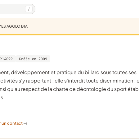
/
YES AGGLO BTA
914099
Créée en 2009
ivités s'y rapportant ; elle s'interdit toute discrimination ; e
nsi qu'au respect de la charte de déontologie du sport étab
is
r un contact
->