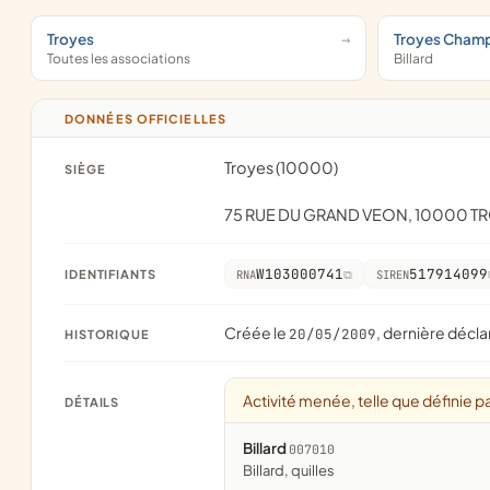
Troyes
Troyes Cham
Toutes les associations
Billard
DONNÉES OFFICIELLES
Troyes (10000)
SIÈGE
75 RUE DU GRAND VEON, 10000 T
W103000741
517914099
IDENTIFIANTS
RNA
SIREN
Créée le
, dernière décla
20/05/2009
HISTORIQUE
Activité menée, telle que définie pa
DÉTAILS
Billard
007010
billard, quilles