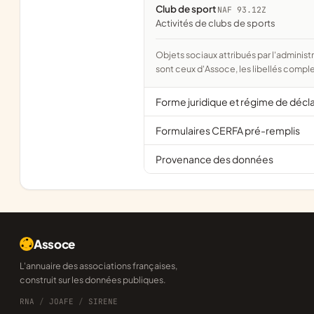
Club de sport
NAF 93.12Z
Activités de clubs de sports
Objets sociaux attribués par l'administration d'après l'objet déclaré ; activité NAF attribuée par l'INSEE. Les noms courts
sont ceux d'Assoce, les libellés comple
Forme juridique et régime de décl
Formulaires CERFA pré-remplis
Provenance des données
Assoce
L'annuaire des associations françaises,
construit sur les données publiques.
RNA
/
JOAFE
/
SIRENE