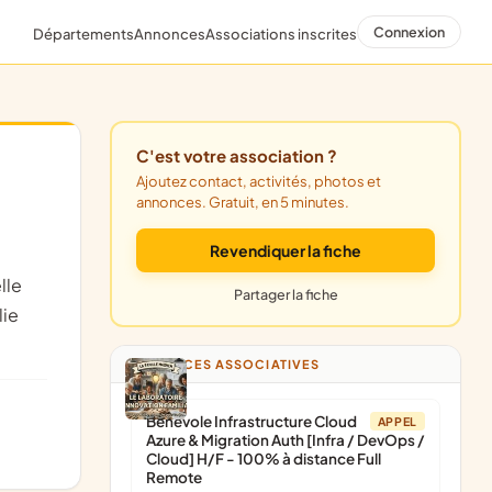
Connexion
Départements
Annonces
Associations inscrites
C'est votre association ?
Ajoutez contact, activités, photos et
annonces. Gratuit, en 5 minutes.
Revendiquer la fiche
lle
Partager la fiche
lie
ANNONCES ASSOCIATIVES
Bénévole Infrastructure Cloud
APPEL
Azure & Migration Auth [Infra / DevOps /
Cloud] H/F - 100% à distance Full
Remote