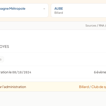
pagne Métropole
AUBE
Billard
Sources
/
RNA
ROYES
ration le
6 évèn
08/10/2024
r l'administration
Billard
Club de s
/