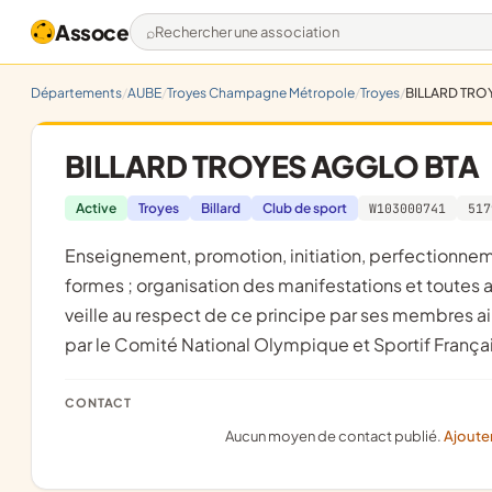
Assoce
Rechercher une association
Départements
AUBE
Troyes Champagne Métropole
Troyes
BILLARD TRO
BILLARD TROYES AGGLO BTA
Active
Troyes
Billard
Club de sport
W103000741
517
enseignement, promotion, initiation, perfectionnement, développement et pratique du billard sous toutes ses
formes ; organisation des manifestations et toutes act
veille au respect de ce principe par ses membres ai
par le Comité National Olympique et Sportif França
CONTACT
Aucun moyen de contact publié.
Ajoute