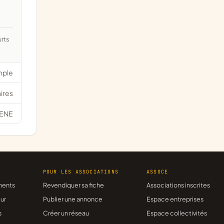
mple
ires
ENE
R
POUR LES ASSOCIATIONS
ASSOCE
ments
Revendiquer sa fiche
Associations inscrites
ur
Publier une annonce
Espace entreprises
s
Créer un réseau
Espace collectivités