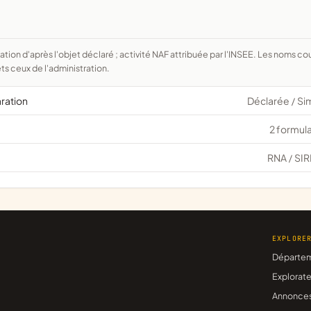
ts ceux de l'administration.
aration
Déclarée
Si
/
2 formula
RNA
SIR
/
EXPLORE
Départe
Explorate
Annonce