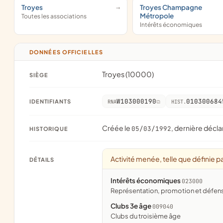
Troyes
Troyes Champagne
Métropole
Toutes les associations
Intérêts économiques
DONNÉES OFFICIELLES
Troyes (10000)
SIÈGE
W103000190
010300684
IDENTIFIANTS
RNA
HIST.
Créée le
, dernière décla
05/03/1992
HISTORIQUE
Activité menée, telle que définie pa
DÉTAILS
Intérêts économiques
023000
représentation, promotion et défe
Clubs 3e âge
009040
clubs du troisième âge