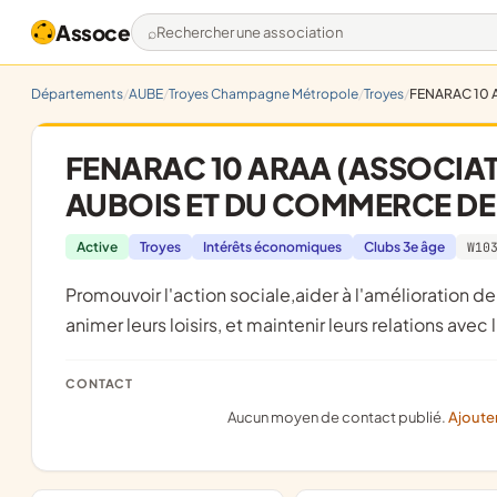
Assoce
Rechercher une association
Départements
AUBE
Troyes Champagne Métropole
Troyes
FENARAC 10 
FENARAC 10 ARAA (ASSOCIATI
AUBOIS ET DU COMMERCE DE
Active
Troyes
Intérêts économiques
Clubs 3e âge
W10
promouvoir l'action sociale,aider à l'amélioration de la condition de vie des retraitées de l'artisanat (ou assimilés) ;
animer leurs loisirs, et maintenir leurs relations avec l
CONTACT
Aucun moyen de contact publié.
Ajoute