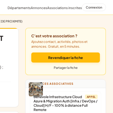
Connexion
Départements
Annonces
Associations inscrites
 DE PROXIMITE)
C'est votre association ?
T
Ajoutez contact, activités, photos et
annonces. Gratuit, en 5 minutes.
Revendiquer la fiche
Partager la fiche
ANNONCES ASSOCIATIVES
Bénévole Infrastructure Cloud
APPEL
Azure & Migration Auth [Infra / DevOps /
Cloud] H/F - 100% à distance Full
Remote