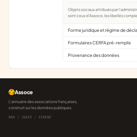
Objets sociaux attribués par l'administration d'après l'objet déclaré ; activité NAF attribuée par l'INSEE. Les noms courts
sont ceux d'Assoce, les libellés comple
Forme juridique et régime de décl
Formulaires CERFA pré-remplis
Provenance des données
Assoce
L'annuaire des associations françaises,
construit sur les données publiques.
RNA
/
JOAFE
/
SIRENE