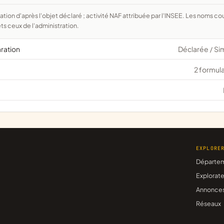
ts ceux de l'administration.
aration
Déclarée
Si
/
2 formula
EXPLORE
Départe
Explorate
Annonce
Réseaux