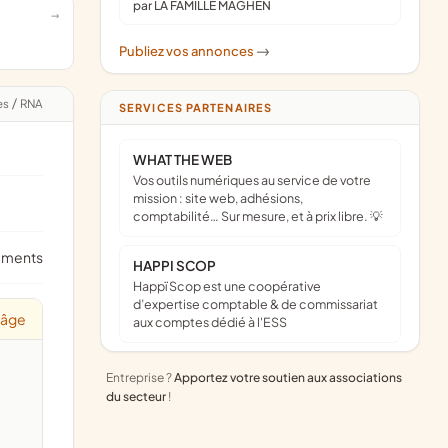
par LA FAMILLE MAGHEN
Publiez vos annonces
->
es
/
RNA
SERVICES PARTENAIRES
WHAT THE WEB
Vos outils numériques au service de votre
mission : site web, adhésions,
comptabilité… Sur mesure, et à prix libre. 💡
ements
HAPPI SCOP
Happï Scop est une coopérative
d’expertise comptable & de commissariat
 âge
aux comptes dédié à l'ESS
Entreprise ?
Apportez votre soutien aux associations
du secteur
!