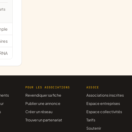
mple
ires
RNA
R
POUR LES ASSOCIATIONS
ASSOCE
ments
Revendiquer sa fiche
Associations inscrites
ur
Publier une annonce
Espace entreprises
s
Créer un réseau
Espace collectivités
Trouver un partenariat
Tarifs
Soutenir