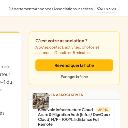
Connexion
Départements
Annonces
Associations inscrites
C'est votre association ?
Ajoutez contact, activités, photos et
annonces. Gratuit, en 5 minutes.
Revendiquer la fiche
rteur
Partager la fiche
0-1 du
r
ANNONCES ASSOCIATIVES
Bénévole Infrastructure Cloud
APPEL
tés
Azure & Migration Auth [Infra / DevOps /
Cloud] H/F - 100% à distance Full
Remote