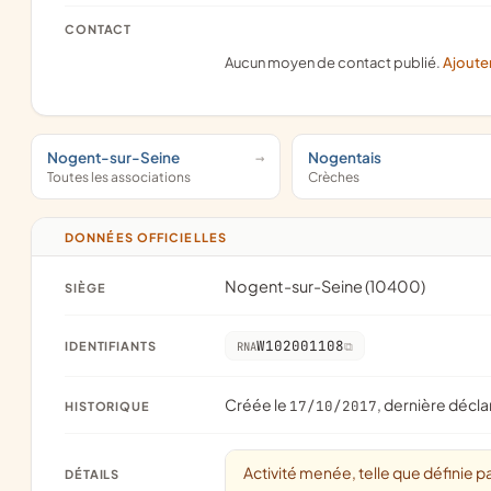
CONTACT
Aucun moyen de contact publié.
Ajoute
Nogent-sur-Seine
Nogentais
Toutes les associations
Crèches
DONNÉES OFFICIELLES
Nogent-sur-Seine (10400)
SIÈGE
W102001108
IDENTIFIANTS
RNA
Créée le
, dernière décla
17/10/2017
HISTORIQUE
Activité menée, telle que définie pa
DÉTAILS