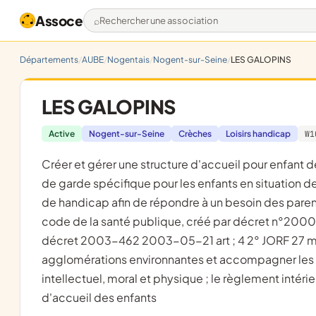
Assoce
Rechercher une association
Départements
AUBE
Nogentais
Nogent-sur-Seine
LES GALOPINS
LES GALOPINS
Active
Nogent-sur-Seine
Crèches
Loisirs handicap
W1
créer et gérer une structure d'accueil pour enfant de 0 à 6 ans ; elle a donc pour but de permettre et d'offrir un mode
de garde spécifique pour les enfants en situation d
de handicap afin de répondre à un besoin des parents e
code de la santé publique, créé par décret n°2000-
décret 2003-462 2003-05-21 art ; 4 2° JORF 27 ma
agglomérations environnantes et accompagner les 
intellectuel, moral et physique ; le règlement intér
d'accueil des enfants