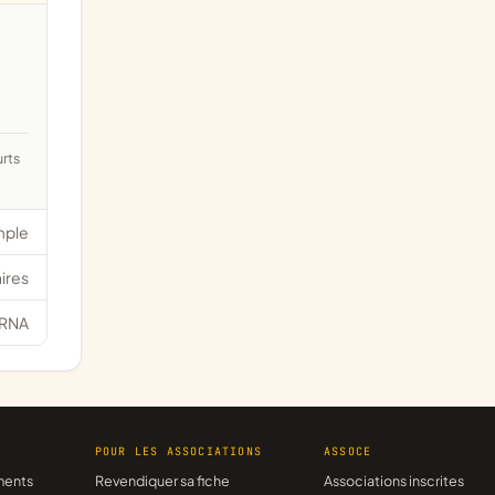
mple
ires
RNA
R
POUR LES ASSOCIATIONS
ASSOCE
ments
Revendiquer sa fiche
Associations inscrites