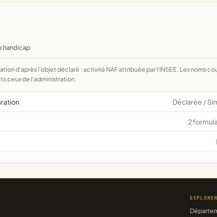
de handicap
ts ceux de l'administration.
aration
Déclarée
Si
/
2 formula
EXPLORE
Départe