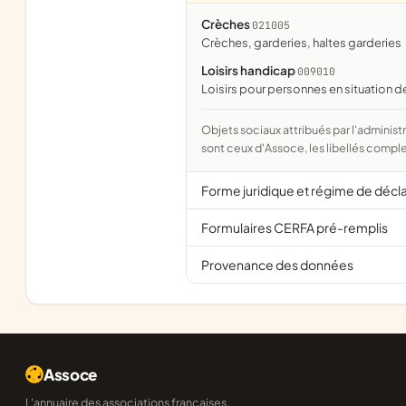
Crèches
021005
crèches, garderies, haltes garderies
Loisirs handicap
009010
loisirs pour personnes en situation 
Objets sociaux attribués par l'administration d'après l'objet déclaré ; activité NAF attribuée par l'INSEE. Les noms courts
sont ceux d'Assoce, les libellés comple
Forme juridique et régime de décl
Formulaires CERFA pré-remplis
Provenance des données
Assoce
L'annuaire des associations françaises,