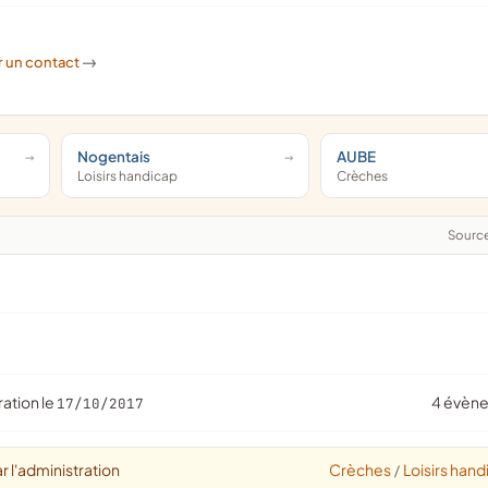
r un contact
->
Nogentais
AUBE
Loisirs handicap
Crèches
Sourc
ration le
4 évèn
17/10/2017
r l'administration
Crèches
Loisirs hand
/