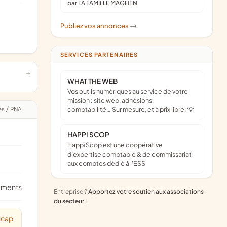
par LA FAMILLE MAGHEN
Publiez vos annonces
->
SERVICES PARTENAIRES
WHAT THE WEB
Vos outils numériques au service de votre
mission : site web, adhésions,
es
/
RNA
comptabilité… Sur mesure, et à prix libre. 💡
HAPPI SCOP
Happï Scop est une coopérative
d’expertise comptable & de commissariat
aux comptes dédié à l'ESS
ements
Entreprise ?
Apportez votre soutien aux associations
du secteur
!
icap