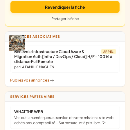
Revendiquer la fiche
Partager la fiche
ANNONCES ASSOCIATIVES
Bénévole Infrastructure Cloud Azure &
APPEL
Migration Auth [Infra / DevOps / Cloud] H/F - 100% à
distance Full Remote
par LA FAMILLE MAGHEN
Publiez vos annonces
->
SERVICES PARTENAIRES
WHAT THE WEB
Vos outils numériques au service de votre mission : site web,
adhésions, comptabilité… Sur mesure, et à prix libre. 💡