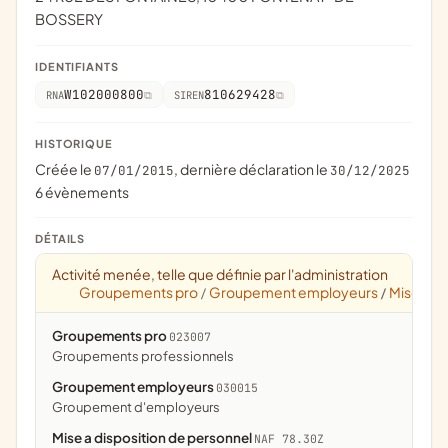
BOSSERY
IDENTIFIANTS
W102000800
810629428
RNA
SIREN
HISTORIQUE
Créée le
, dernière déclaration le
07/01/2015
30/12/2025
6 évènements
DÉTAILS
Activité menée, telle que définie par l'administration
Groupements pro
Groupement employeurs
Mise a di
/
/
Groupements pro
023007
groupements professionnels
Groupement employeurs
030015
groupement d'employeurs
Mise a disposition de personnel
NAF 78.30Z