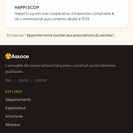
HAPPI SCOP
Happï Scop est une coopérative d’expertise comptable &
de commissariat aux comptes dédié à l'ESS
Entreprise ?
Apportez votre soutien aux associations du secteur
!
Assoce
L'annuaire des associations françaises, construit sur les données
publiques.
RNA
/
JOAFE
/
SIRENE
EXPLORER
Départements
Explorateur
Annonces
Réseaux