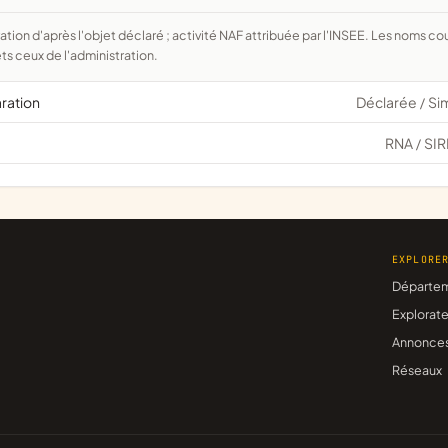
ts ceux de l'administration.
aration
Déclarée
Si
/
RNA
SIR
/
EXPLORE
Départe
Explorate
Annonce
Réseaux