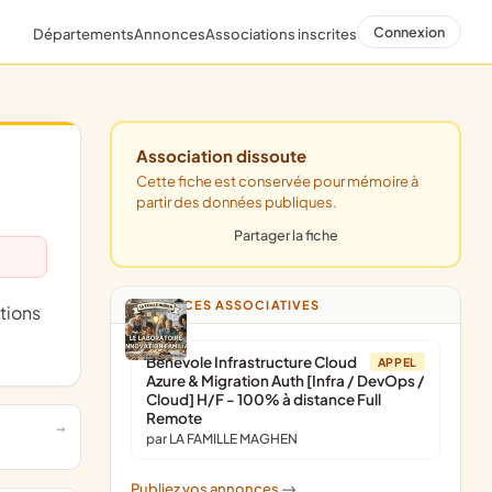
Connexion
Départements
Annonces
Associations inscrites
Association dissoute
Cette fiche est conservée pour mémoire à
partir des données publiques.
Partager la fiche
ANNONCES ASSOCIATIVES
Bénévole Infrastructure Cloud
APPEL
Azure & Migration Auth [Infra / DevOps /
Cloud] H/F - 100% à distance Full
Remote
par LA FAMILLE MAGHEN
Publiez vos annonces
->