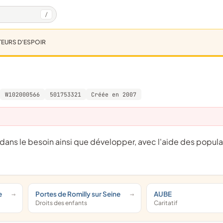
/
EURS D'ESPOIR
W102000566
501753321
Créée en 2007
e
Portes de Romilly sur Seine
AUBE
Droits des enfants
Caritatif