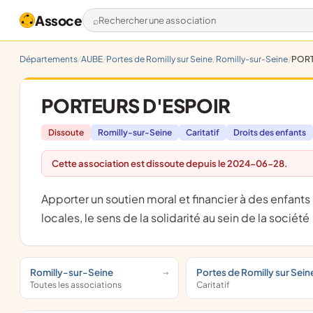
Assoce
Rechercher une association
Départements
AUBE
Portes de Romilly sur Seine
Romilly-sur-Seine
PORT
PORTEURS D'ESPOIR
Dissoute
Romilly-sur-Seine
Caritatif
Droits des enfants
Cette association est dissoute depuis le 2024-06-28.
apporter un soutien moral et financier à des enfants dans le besoin ainsi que développer, avec l'aide des populations
locales, le sens de la solidarité au sein de la société
Romilly-sur-Seine
Portes de Romilly sur Sein
Toutes les associations
Caritatif