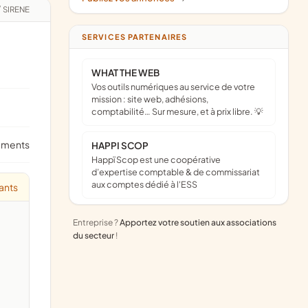
/
SIRENE
SERVICES PARTENAIRES
WHAT THE WEB
Vos outils numériques au service de votre
mission : site web, adhésions,
comptabilité… Sur mesure, et à prix libre. 💡
ements
HAPPI SCOP
Happï Scop est une coopérative
d’expertise comptable & de commissariat
aux comptes dédié à l'ESS
ants
Entreprise ?
Apportez votre soutien aux associations
du secteur
!