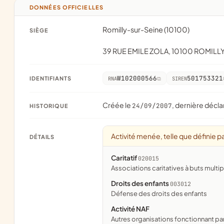
DONNÉES OFFICIELLES
Romilly-sur-Seine (10100)
SIÈGE
39 RUE EMILE ZOLA, 10100 ROMILL
W102000566
501753321
IDENTIFIANTS
RNA
SIREN
Créée le
, dernière décla
24/09/2007
HISTORIQUE
Activité menée, telle que définie pa
DÉTAILS
Caritatif
020015
associations caritatives à buts multi
Droits des enfants
003012
défense des droits des enfants
Activité NAF
Autres organisations fonctionnant pa