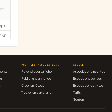
mple
ENE
R
POUR LES ASSOCIATIONS
ASSOCE
ments
Revendiquer sa fiche
Associations inscrites
ur
Publier une annonce
Espace entreprises
s
Créer un réseau
Espace collectivités
Trouver un partenariat
Tarifs
Soutenir