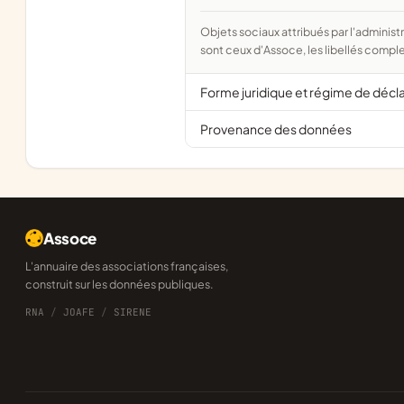
Objets sociaux attribués par l'administration d'après l'objet déclaré ; activité NAF attribuée par l'INSEE. Les noms courts
sont ceux d'Assoce, les libellés comple
Forme juridique et régime de décl
Provenance des données
Assoce
L'annuaire des associations françaises,
construit sur les données publiques.
RNA
/
JOAFE
/
SIRENE