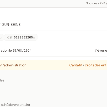
Sources
/
RNA
Y-SUR-SEINE
0102002205
HIST.
ration le
7 évèn
05/08/2024
r l'administration
Caritatif
Droits des enf
/
ples
r adhésion volontaire