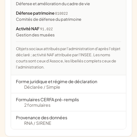
défense et amélioration du cadre de vie
Défense patrimoine
010022
comités de défense du patrimoine
Activité NAF
91.02Z
Gestion des musées
Objets sociaux attribués par l'administration d'après l'objet
déclaré ; activité NAF attribuée par l'INSEE. Les noms
courts sont ceux d'Assoce, les libellés complets ceux de
l'administration.
Forme juridique et régime de déclaration
Déclarée
Simple
/
Formulaires CERFA pré-remplis
2 formulaires
Provenance des données
RNA
SIRENE
/