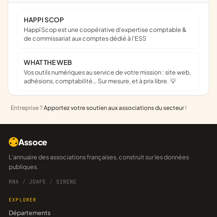
HAPPI SCOP
Happï Scop est une coopérative d’expertise comptable &
de commissariat aux comptes dédié à l'ESS
WHAT THE WEB
Vos outils numériques au service de votre mission : site web,
adhésions, comptabilité… Sur mesure, et à prix libre. 💡
Entreprise ?
Apportez votre soutien aux associations du secteur
!
Assoce
L'annuaire des associations françaises, construit sur les données
publiques.
RNA
/
JOAFE
/
SIRENE
EXPLORER
Départements