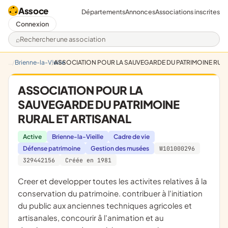
Assoce
Départements
Annonces
Associations inscrites
Connexion
Rechercher une association
Brienne-la-Vieille
ASSOCIATION POUR LA SAUVEGARDE DU PATRIMOINE RURA
ASSOCIATION POUR LA
SAUVEGARDE DU PATRIMOINE
RURAL ET ARTISANAL
Active
Brienne-la-Vieille
Cadre de vie
Défense patrimoine
Gestion des musées
W101000296
329442156
Créée en 1981
creer et developper toutes les activites relatives â la
conservation du patrimoine. contribuer à l'initiation
du public aux anciennes techniques agricoles et
artisanales, concourir â l'animation et au