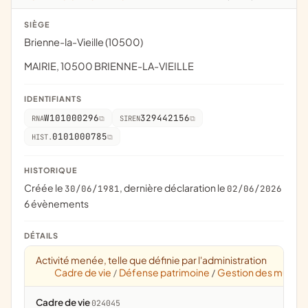
SIÈGE
Brienne-la-Vieille (10500)
MAIRIE, 10500 BRIENNE-LA-VIEILLE
IDENTIFIANTS
W101000296
329442156
RNA
SIREN
0101000785
HIST.
HISTORIQUE
Créée le
, dernière déclaration le
30/06/1981
02/06/2026
6 évènements
DÉTAILS
Activité menée, telle que définie par l'administration
Cadre de vie
Défense patrimoine
Gestion des musée
/
/
Cadre de vie
024045