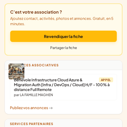
C'est votre association ?
Ajoutez contact, activités, photos et annonces. Gratuit, en 5
minutes.
Revendiquer la fiche
Partager la fiche
ANNONCES ASSOCIATIVES
Bénévole Infrastructure Cloud Azure &
APPEL
Migration Auth [Infra / DevOps / Cloud] H/F - 100% à
distance Full Remote
par LA FAMILLE MAGHEN
Publiez vos annonces
->
SERVICES PARTENAIRES