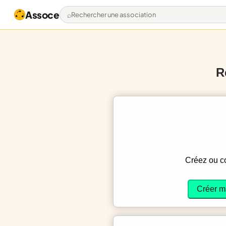
Assoce
Rechercher une association
R
Créez ou 
Créer m