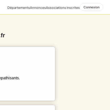
Connexion
Départements
Annonces
Associations inscrites
fr
mpathisants.