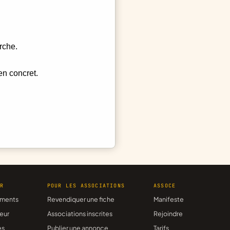
rche.
en concret.
ER
POUR LES ASSOCIATIONS
ASSOCE
ments
Revendiquer une fiche
Manifeste
eur
Associations inscrites
Rejoindre
es
Publier une annonce
Tarifs