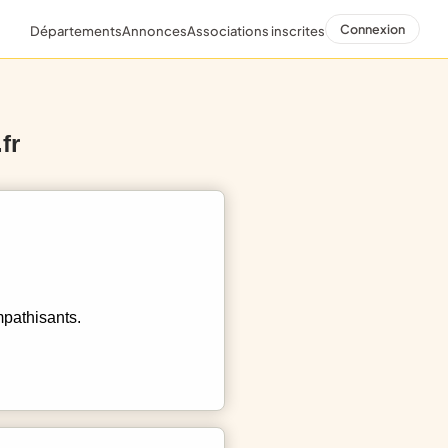
Connexion
Départements
Annonces
Associations inscrites
fr
mpathisants.