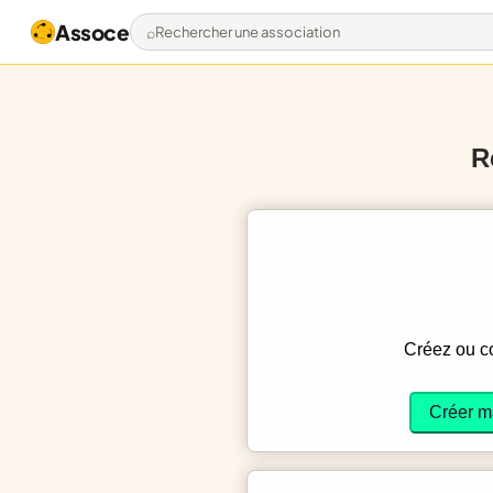
Assoce
Rechercher une association
R
Créez ou 
Créer m