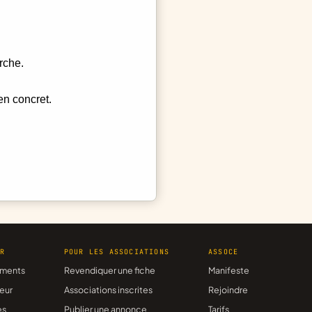
rche.
en concret.
ER
POUR LES ASSOCIATIONS
ASSOCE
ments
Revendiquer une fiche
Manifeste
eur
Associations inscrites
Rejoindre
es
Publier une annonce
Tarifs