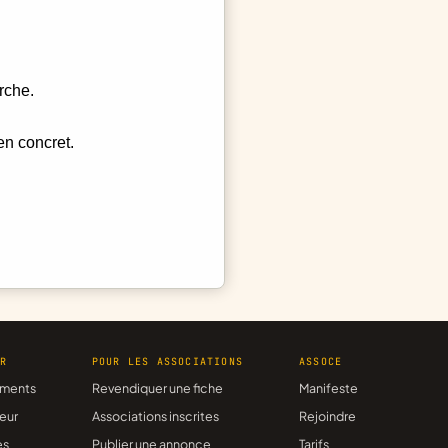
rche.
en concret.
ER
POUR LES ASSOCIATIONS
ASSOCE
ments
Revendiquer une fiche
Manifeste
eur
Associations inscrites
Rejoindre
es
Publier une annonce
Tarifs