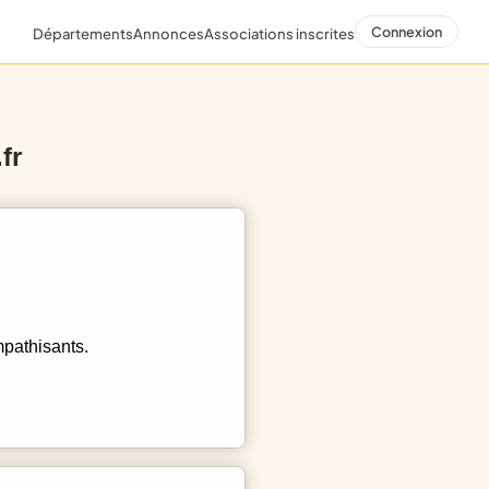
Connexion
Départements
Annonces
Associations inscrites
fr
mpathisants.