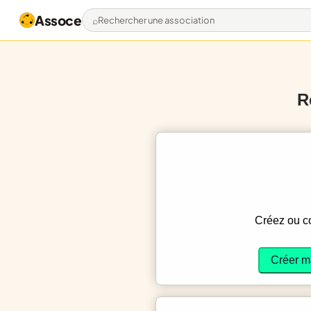
Assoce
Rechercher une association
R
Créez ou 
Créer m