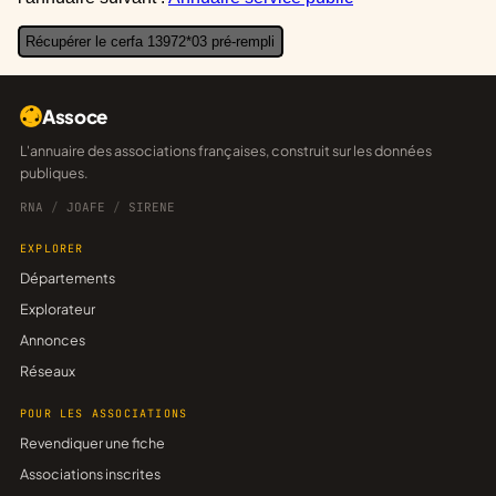
Récupérer le cerfa 13972*03 pré-rempli
Assoce
L'annuaire des associations françaises, construit sur les données
publiques.
RNA
/
JOAFE
/
SIRENE
EXPLORER
Départements
Explorateur
Annonces
Réseaux
POUR LES ASSOCIATIONS
Revendiquer une fiche
Associations inscrites