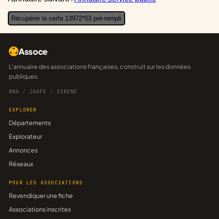
Récupérer le cerfa 13972*03 pré-rempli
Assoce
L'annuaire des associations françaises, construit sur les données
publiques.
RNA
/
JOAFE
/
SIRENE
EXPLORER
Départements
Explorateur
Annonces
Réseaux
POUR LES ASSOCIATIONS
Revendiquer une fiche
Associations inscrites