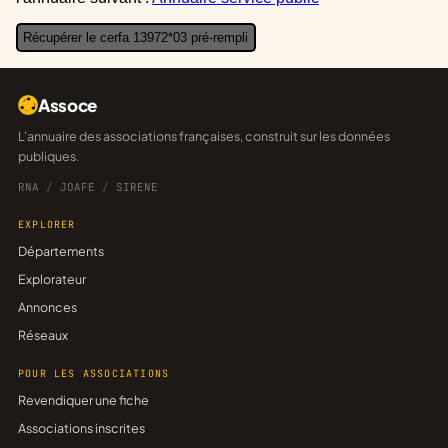
Récupérer le cerfa 13972*03 pré-rempli
Assoce
L'annuaire des associations françaises, construit sur les données
publiques.
RNA
/
JOAFE
/
SIRENE
EXPLORER
Départements
Explorateur
Annonces
Réseaux
POUR LES ASSOCIATIONS
Revendiquer une fiche
Associations inscrites