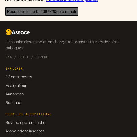
Récupérer le cerfa 13972*03 pré-rempli
Assoce
L'annuaire des associations françaises, construit sur les données
publiques.
RNA
/
JOAFE
/
SIRENE
EXPLORER
Départements
Explorateur
Annonces
Réseaux
POUR LES ASSOCIATIONS
Revendiquer une fiche
Associations inscrites