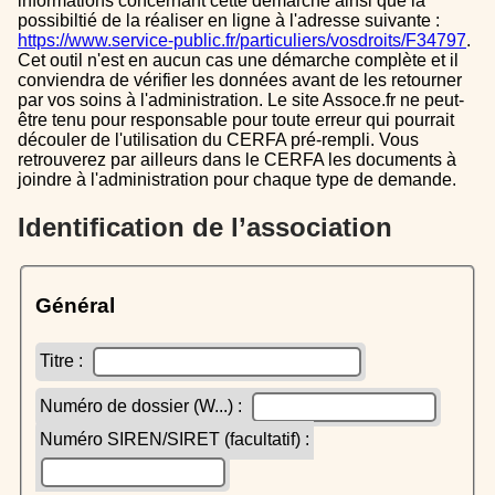
informations concernant cette démarche ainsi que la
possibiltié de la réaliser en ligne à l'adresse suivante :
https://www.service-public.fr/particuliers/vosdroits/F34797
.
Cet outil n'est en aucun cas une démarche complète et il
conviendra de vérifier les données avant de les retourner
par vos soins à l'administration. Le site Assoce.fr ne peut-
être tenu pour responsable pour toute erreur qui pourrait
découler de l'utilisation du CERFA pré-rempli. Vous
retrouverez par ailleurs dans le CERFA les documents à
joindre à l'administration pour chaque type de demande.
Identification de l’association
Général
Titre :
Numéro de dossier (W...) :
Numéro SIREN/SIRET (facultatif) :