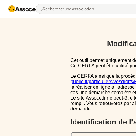
Assoce
Rechercher une association
Modifica
Cet outil permet uniquement de pré-remplir le CERFA 13971*03 avec les données actuellement disponibles publiquement.
Ce CERFA peut être utilisé pour
Le CERFA ainsi que la procéd
public.fr/particuliers/vosdroit
la réaliser en ligne à l'adresse
cas une démarche complète et i
Le site Assoce.fr ne peut-être 
rempli. Vous retrouverez par a
demande.
Identification de l