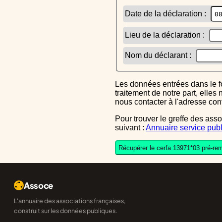
Date de la déclaration :
Lieu de la déclaration :
Nom du déclarant :
Les données entrées dans le formulaire sont uniquement inscrites dans le CERFA généré, elles ne font l'objet d'aucun autre
traitement de notre part, elle
nous contacter à l'adresse co
Pour trouver le greffe des associations auquel vous devrez ensuite envoyer le CERFA completé, reportez-vous sur l'annuaire
suivant :
Annuaire service publ
Récupérer le cerfa 13971*03 pré-rem
Assoce
L'annuaire des associations françaises,
construit sur les données publiques.