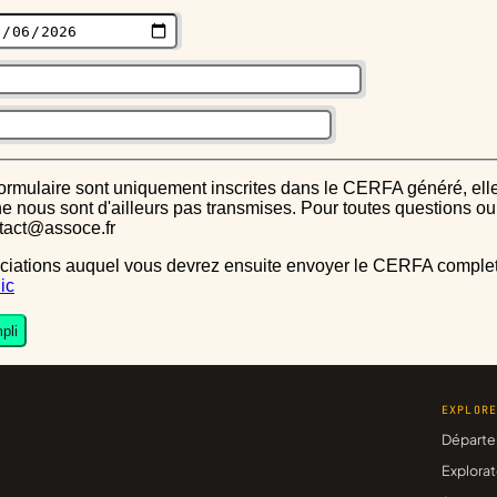
s ne nous sont d'ailleurs pas transmises. Pour toutes questions 
ntact@assoce.fr
ic
pli
EXPLOR
Départe
Explorat