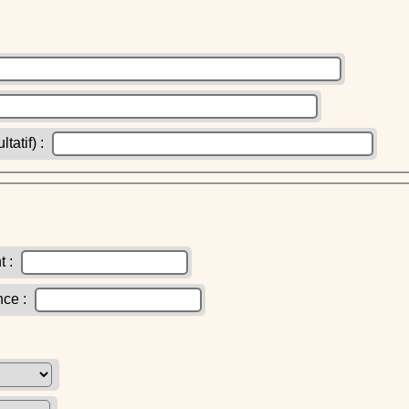
atif) :
t :
nce :