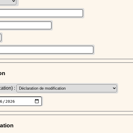
on
ation) :
ration