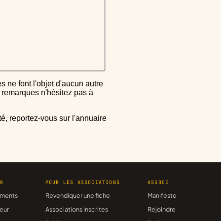
ou remarques n'hésitez pas à
ER
POUR LES ASSOCIATIONS
ASSOCE
ments
Revendiquer une fiche
Manifeste
eur
Associations inscrites
Rejoindre