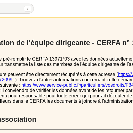
/
tion de l'équipe dirigeante - CERFA n°
 transmettre la liste des membres de l'équipe dirigeante de l'as
ure peuvent être directement récupérés à cette adresse (
https:/
s/R20991
). Trouvez d'autres informations concernant cette démarc
 suivante :
https://www.service-public.fr/particuliers/vosdroits/F
l conviendra de vérifier les données avant de les retourner par 
tenu pour responsable pour toute erreur qui pourrait découler de
illeurs dans le CERFA les documents à joindre à l'administrati
’association