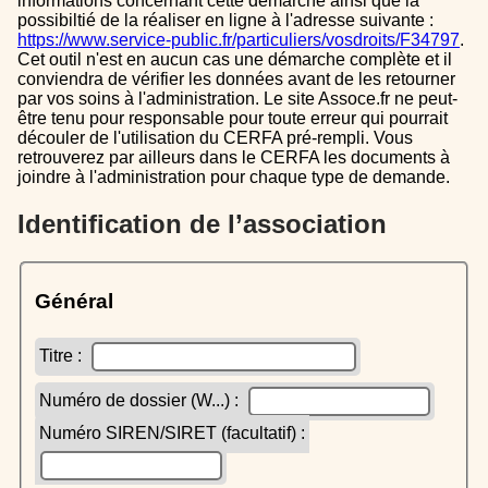
informations concernant cette démarche ainsi que la
possibiltié de la réaliser en ligne à l'adresse suivante :
https://www.service-public.fr/particuliers/vosdroits/F34797
.
Cet outil n'est en aucun cas une démarche complète et il
conviendra de vérifier les données avant de les retourner
par vos soins à l'administration. Le site Assoce.fr ne peut-
être tenu pour responsable pour toute erreur qui pourrait
découler de l'utilisation du CERFA pré-rempli. Vous
retrouverez par ailleurs dans le CERFA les documents à
joindre à l'administration pour chaque type de demande.
Identification de l’association
Général
Titre :
Numéro de dossier (W...) :
Numéro SIREN/SIRET (facultatif) :