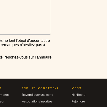
ou remarques n'hésitez pas à
ER
POUR LES ASSOCIATIONS
ASSOCE
ments
Revendiquer une fiche
Manifeste
eur
Associations inscrites
Rejoindre