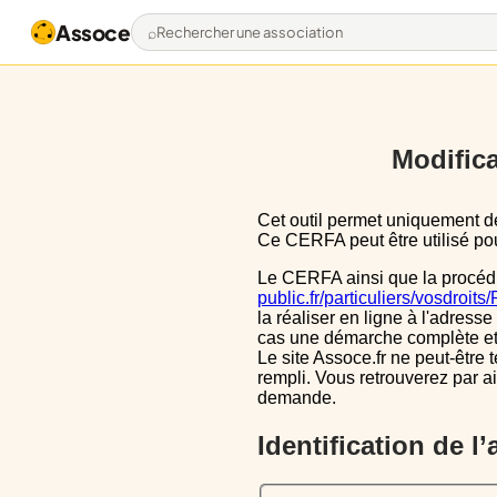
Assoce
Rechercher une association
Modifica
Cet outil permet uniquement de pré-remplir le CERFA 13971*03 avec les données actuellement disponibles publiquement.
Ce CERFA peut être utilisé pour
Le CERFA ainsi que la procéd
public.fr/particuliers/vosdroit
la réaliser en ligne à l'adresse
cas une démarche complète et i
Le site Assoce.fr ne peut-être 
rempli. Vous retrouverez par a
demande.
Identification de l