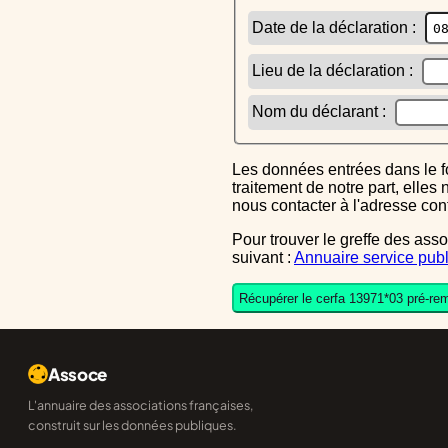
Date de la déclaration :
Lieu de la déclaration :
Nom du déclarant :
Les données entrées dans le formulaire sont uniquement inscrites dans le CERFA généré, elles ne font l'objet d'aucun autre
traitement de notre part, elle
nous contacter à l'adresse co
Pour trouver le greffe des associations auquel vous devrez ensuite envoyer le CERFA completé, reportez-vous sur l'annuaire
suivant :
Annuaire service publ
Récupérer le cerfa 13971*03 pré-rem
Assoce
L'annuaire des associations françaises,
construit sur les données publiques.