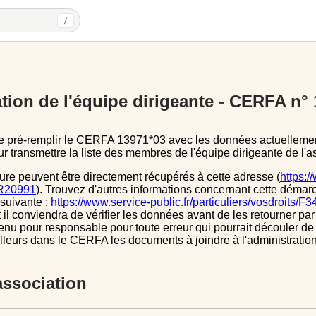
/
tion de l'équipe dirigeante - CERFA n°
 transmettre la liste des membres de l'équipe dirigeante de l'as
ure peuvent être directement récupérés à cette adresse (
https:/
s/R20991
). Trouvez d'autres informations concernant cette démarc
 suivante :
https://www.service-public.fr/particuliers/vosdroits/F
l conviendra de vérifier les données avant de les retourner par 
tenu pour responsable pour toute erreur qui pourrait découler de
illeurs dans le CERFA les documents à joindre à l'administrati
’association