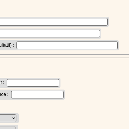
atif) :
t :
nce :