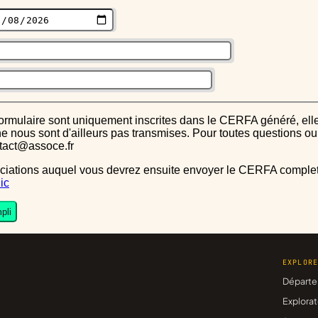
s ne nous sont d'ailleurs pas transmises. Pour toutes questions 
ntact@assoce.fr
ic
pli
EXPLOR
Départe
Explorat