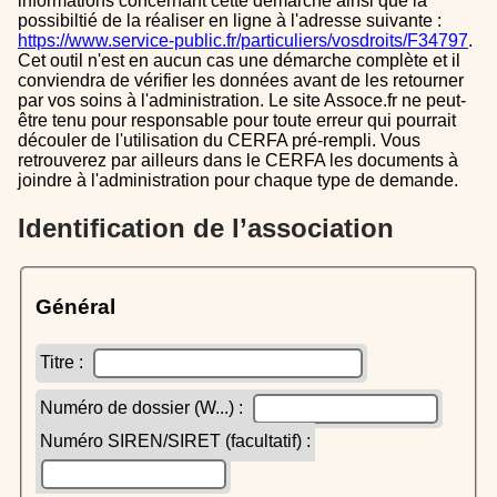
informations concernant cette démarche ainsi que la
possibiltié de la réaliser en ligne à l'adresse suivante :
https://www.service-public.fr/particuliers/vosdroits/F34797
.
Cet outil n'est en aucun cas une démarche complète et il
conviendra de vérifier les données avant de les retourner
par vos soins à l'administration. Le site Assoce.fr ne peut-
être tenu pour responsable pour toute erreur qui pourrait
découler de l'utilisation du CERFA pré-rempli. Vous
retrouverez par ailleurs dans le CERFA les documents à
joindre à l'administration pour chaque type de demande.
Identification de l’association
Général
Titre :
Numéro de dossier (W...) :
Numéro SIREN/SIRET (facultatif) :