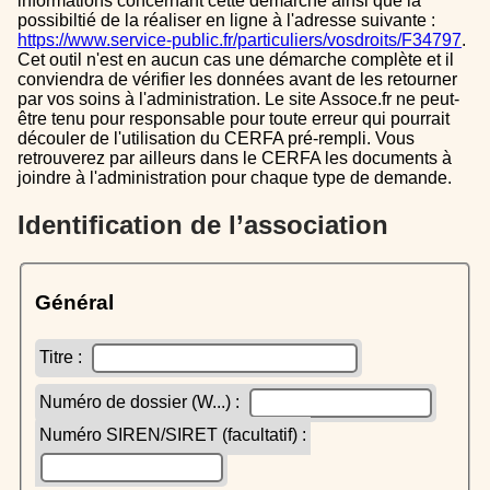
informations concernant cette démarche ainsi que la
possibiltié de la réaliser en ligne à l'adresse suivante :
https://www.service-public.fr/particuliers/vosdroits/F34797
.
Cet outil n'est en aucun cas une démarche complète et il
conviendra de vérifier les données avant de les retourner
par vos soins à l'administration. Le site Assoce.fr ne peut-
être tenu pour responsable pour toute erreur qui pourrait
découler de l'utilisation du CERFA pré-rempli. Vous
retrouverez par ailleurs dans le CERFA les documents à
joindre à l'administration pour chaque type de demande.
Identification de l’association
Général
Titre :
Numéro de dossier (W...) :
Numéro SIREN/SIRET (facultatif) :