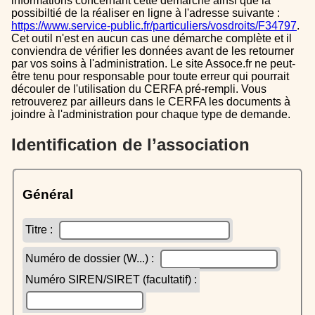
informations concernant cette démarche ainsi que la
possibiltié de la réaliser en ligne à l'adresse suivante :
https://www.service-public.fr/particuliers/vosdroits/F34797
.
Cet outil n'est en aucun cas une démarche complète et il
conviendra de vérifier les données avant de les retourner
par vos soins à l'administration. Le site Assoce.fr ne peut-
être tenu pour responsable pour toute erreur qui pourrait
découler de l'utilisation du CERFA pré-rempli. Vous
retrouverez par ailleurs dans le CERFA les documents à
joindre à l'administration pour chaque type de demande.
Identification de l’association
Général
Titre :
Numéro de dossier (W...) :
Numéro SIREN/SIRET (facultatif) :