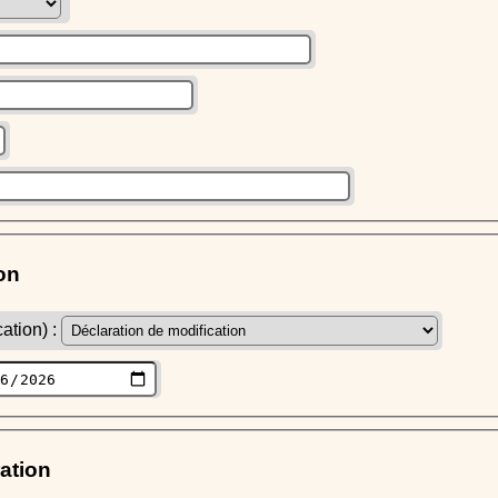
on
ation) :
ration