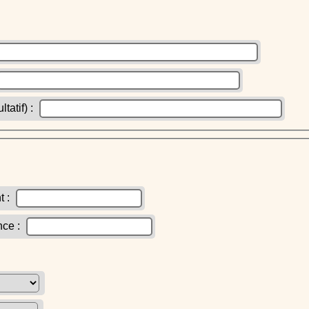
atif) :
t :
nce :