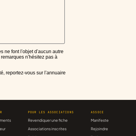
ou remarques n'hésitez pas à
ER
POUR LES ASSOCIATIONS
ASSOCE
ments
Revendiquer une fiche
Manifeste
eur
Associations inscrites
Rejoindre