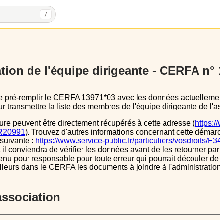
/
tion de l'équipe dirigeante - CERFA n°
 transmettre la liste des membres de l'équipe dirigeante de l'as
ure peuvent être directement récupérés à cette adresse (
https:/
s/R20991
). Trouvez d'autres informations concernant cette démarc
 suivante :
https://www.service-public.fr/particuliers/vosdroits/F
l conviendra de vérifier les données avant de les retourner par 
tenu pour responsable pour toute erreur qui pourrait découler de
illeurs dans le CERFA les documents à joindre à l'administrati
’association