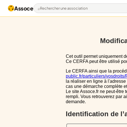
Assoce
Rechercher une association
Modifica
Cet outil permet uniquement de pré-remplir le CERFA 13971*03 avec les données actuellement disponibles publiquement.
Ce CERFA peut être utilisé pour
Le CERFA ainsi que la procéd
public.fr/particuliers/vosdroit
la réaliser en ligne à l'adresse
cas une démarche complète et i
Le site Assoce.fr ne peut-être 
rempli. Vous retrouverez par a
demande.
Identification de l