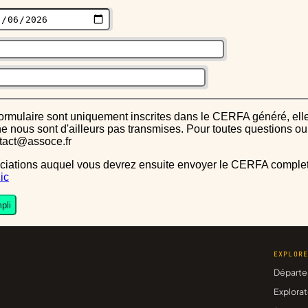
s ne nous sont d'ailleurs pas transmises. Pour toutes questions 
ntact@assoce.fr
ic
pli
EXPLOR
Départe
Explorat