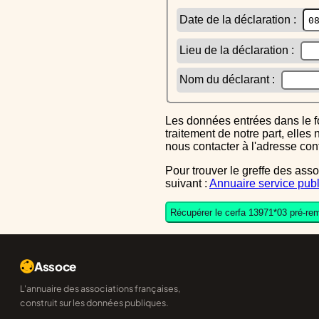
Date de la déclaration :
Lieu de la déclaration :
Nom du déclarant :
Les données entrées dans le formulaire sont uniquement inscrites dans le CERFA généré, elles ne font l'objet d'aucun autre
traitement de notre part, elle
nous contacter à l'adresse co
Pour trouver le greffe des associations auquel vous devrez ensuite envoyer le CERFA completé, reportez-vous sur l'annuaire
suivant :
Annuaire service publ
Récupérer le cerfa 13971*03 pré-rem
Assoce
L'annuaire des associations françaises,
construit sur les données publiques.