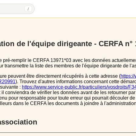
/
tion de l'équipe dirigeante - CERFA n°
 transmettre la liste des membres de l'équipe dirigeante de l'as
ure peuvent être directement récupérés à cette adresse (
https:/
s/R20991
). Trouvez d'autres informations concernant cette démarc
 suivante :
https://www.service-public.fr/particuliers/vosdroits/F
l conviendra de vérifier les données avant de les retourner par 
tenu pour responsable pour toute erreur qui pourrait découler de
illeurs dans le CERFA les documents à joindre à l'administrati
’association