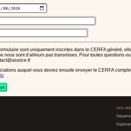
s ne nous sont d'ailleurs pas transmises. Pour toutes questions 
ntact@assoce.fr
ic
pli
EXPLOR
Départe
Explorat