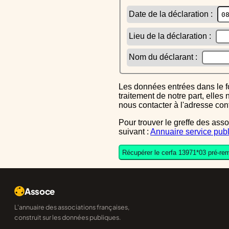
Date de la déclaration :
Lieu de la déclaration :
Nom du déclarant :
Les données entrées dans le formulaire sont uniquement inscrites dans le CERFA généré, elles ne font l'objet d'aucun autre
traitement de notre part, elle
nous contacter à l'adresse co
Pour trouver le greffe des associations auquel vous devrez ensuite envoyer le CERFA completé, reportez-vous sur l'annuaire
suivant :
Annuaire service publ
Récupérer le cerfa 13971*03 pré-rem
Assoce
L'annuaire des associations françaises,
construit sur les données publiques.