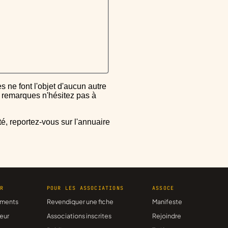
ou remarques n'hésitez pas à
ER
POUR LES ASSOCIATIONS
ASSOCE
ments
Revendiquer une fiche
Manifeste
eur
Associations inscrites
Rejoindre