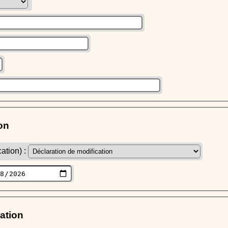
on
ation) :
ration