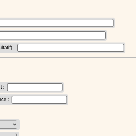
atif) :
t :
nce :