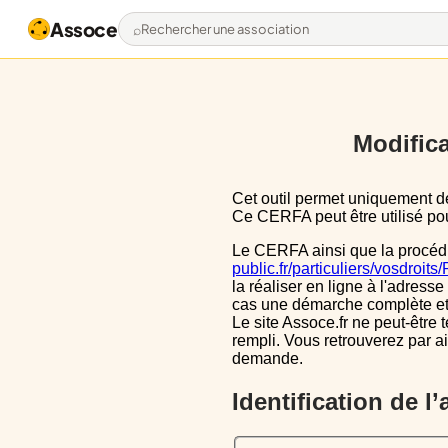
Assoce
Rechercher une association
Modifica
Cet outil permet uniquement de pré-remplir le CERFA 13971*03 avec les données actuellement disponibles publiquement.
Ce CERFA peut être utilisé pour
Le CERFA ainsi que la procéd
public.fr/particuliers/vosdroit
la réaliser en ligne à l'adresse
cas une démarche complète et i
Le site Assoce.fr ne peut-être 
rempli. Vous retrouverez par a
demande.
Identification de l