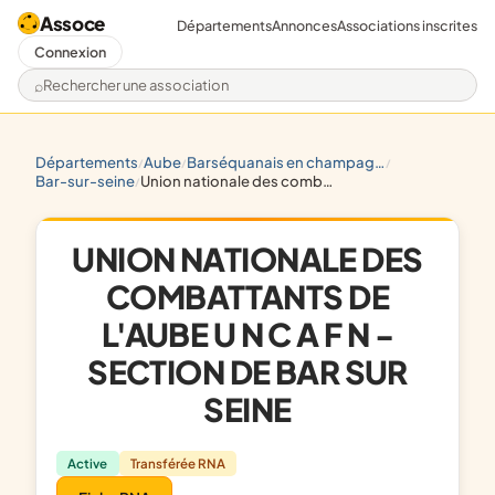
Assoce
Départements
Annonces
Associations inscrites
Connexion
Rechercher une association
départements
aube
barséquanais en champagne
/
/
/
bar-sur-seine
union nationale des combattants de l'aube u n c a f n - section de bar sur seine
/
UNION NATIONALE DES
COMBATTANTS DE
L'AUBE U N C A F N -
SECTION DE BAR SUR
SEINE
Active
Transférée RNA