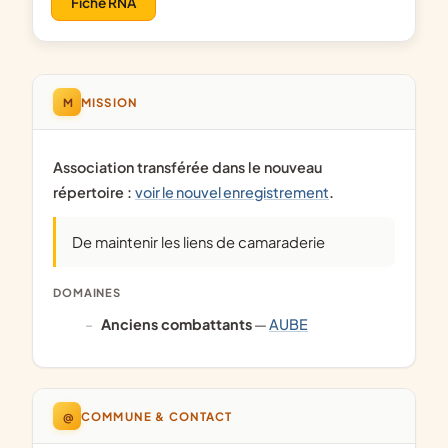
Fiche RNA
M
MISSION
Association transférée dans le nouveau
répertoire :
voir le nouvel enregistrement
.
De maintenir les liens de camaraderie
DOMAINES
anciens combattants
—
AUBE
@
COMMUNE & CONTACT