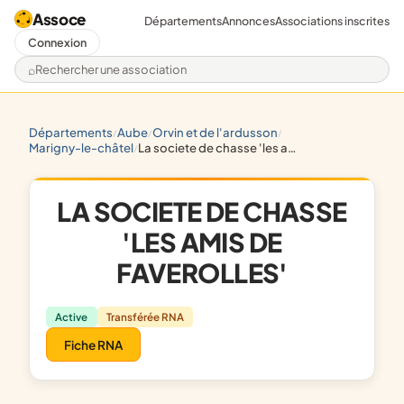
Assoce
Départements
Annonces
Associations inscrites
Connexion
Rechercher une association
départements
aube
orvin et de l'ardusson
/
/
/
marigny-le-châtel
la societe de chasse 'les amis de faverolles'
/
LA SOCIETE DE CHASSE
'LES AMIS DE
FAVEROLLES'
Active
Transférée RNA
Fiche RNA