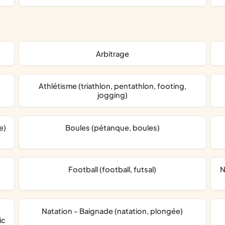
arbitrage
Athlétisme (triathlon, pentathlon, footing,
jogging)
e)
Boules (pétanque, boules)
Football (football, futsal)
nautisme, glisse sur eau (ski nautique, surf, 
Natation - Baignade (natation, plongée)
ic