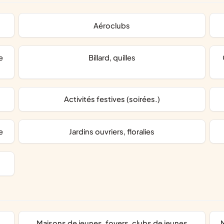
aéroclubs
billard, quilles
collection
activités festives (soirées.)
e
jardins ouvriers, floralies
maisons de jeunes, foyers, clubs de jeunes
maisons de la culture, off