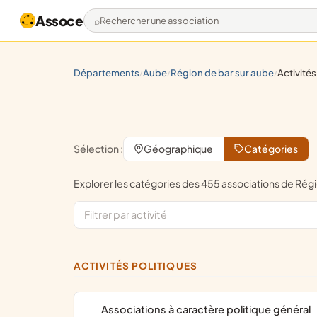
Assoce
Rechercher une association
départements
aube
région de bar sur aube
activités
/
/
/
Sélection :
Géographique
Catégories
Explorer les catégories des 455 associations de Ré
ACTIVITÉS POLITIQUES
associations à caractère politique général