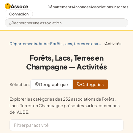
Assoce
Départements
Annonces
Associations inscrites
Connexion
Rechercher une association
départements
aube
forêts, lacs, terres en champagne
activités
/
/
/
Forêts, Lacs, Terres en
Champagne — Activités
Sélection :
Géographique
Catégories
Explorer les catégories des 252 associations de Forêts,
Lacs, Terres en Champagne présentes sur les communes
de l'AUBE.