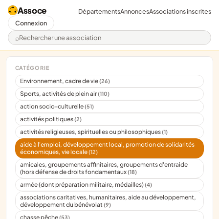
Assoce
Départements
Annonces
Associations inscrites
Connexion
Rechercher une association
CATÉGORIE
Environnement, cadre de vie
(26)
Sports, activités de plein air
(110)
action socio-culturelle
(51)
activités politiques
(2)
activités religieuses, spirituelles ou philosophiques
(1)
aide à l'emploi, développement local, promotion de solidarités
économiques, vie locale
(12)
amicales, groupements affinitaires, groupements d'entraide
(hors défense de droits fondamentaux
(18)
armée (dont préparation militaire, médailles)
(4)
associations caritatives, humanitaires, aide au développement,
développement du bénévolat
(9)
chasse pêche
(53)