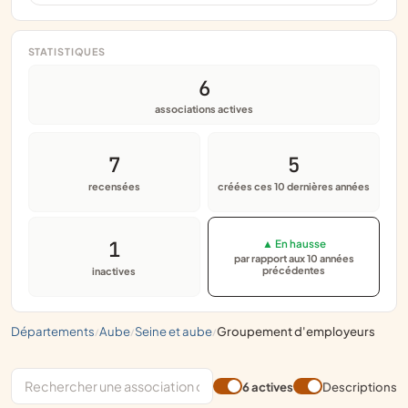
STATISTIQUES
6
associations actives
7
5
recensées
créées ces 10 dernières années
1
▲ En hausse
par rapport aux 10 années
précédentes
inactives
départements
aube
seine et aube
groupement d'employeurs
/
/
/
6 actives
Descriptions