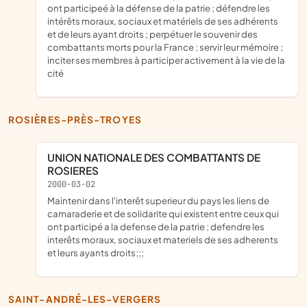
ont participeé à la défense de la patrie ; défendre les
intérêts moraux, sociaux et matériels de ses adhérents
et de leurs ayant droits ; perpétuer le souvenir des
combattants morts pour la France ; servir leur mémoire ;
inciter ses membres à participer activement à la vie de la
cité
ROSIÈRES-PRÈS-TROYES
UNION NATIONALE DES COMBATTANTS DE
ROSIERES
2000-03-02
maintenir dans l'interêt superieur du pays les liens de
camaraderie et de solidarite qui existent entre ceux qui
ont participé a la defense de la patrie ; defendre les
interêts moraux, sociaux et materiels de ses adherents
et leurs ayants droits;;;
SAINT-ANDRÉ-LES-VERGERS