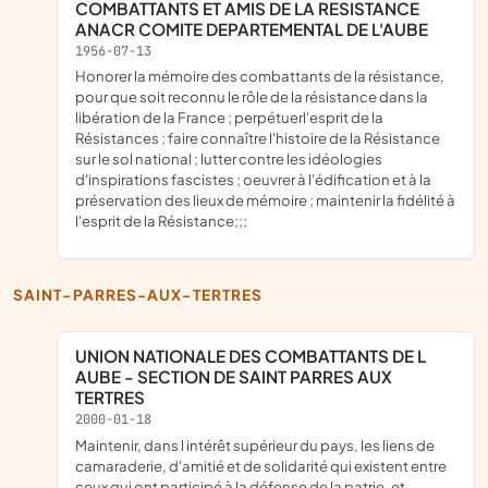
COMBATTANTS ET AMIS DE LA RESISTANCE
ANACR COMITE DEPARTEMENTAL DE L'AUBE
1956-07-13
honorer la mémoire des combattants de la résistance,
pour que soit reconnu le rôle de la résistance dans la
libération de la France ; perpétuerl'esprit de la
Résistances ; faire connaître l'histoire de la Résistance
sur le sol national ; lutter contre les idéologies
d'inspirations fascistes ; oeuvrer à l'édification et à la
préservation des lieux de mémoire ; maintenir la fidélité à
l'esprit de la Résistance;;;
SAINT-PARRES-AUX-TERTRES
UNION NATIONALE DES COMBATTANTS DE L
AUBE - SECTION DE SAINT PARRES AUX
TERTRES
2000-01-18
maintenir, dans l intérêt supérieur du pays, les liens de
camaraderie, d'amitié et de solidarité qui existent entre
ceux qui ont participé à la défense de la patrie, et