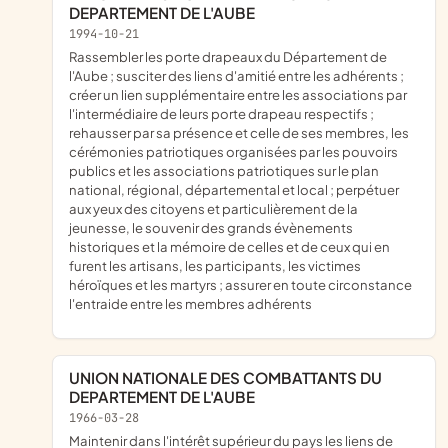
DEPARTEMENT DE L'AUBE
1994-10-21
rassembler les porte drapeaux du Département de
l'Aube ; susciter des liens d'amitié entre les adhérents ;
créer un lien supplémentaire entre les associations par
l'intermédiaire de leurs porte drapeau respectifs ;
rehausser par sa présence et celle de ses membres, les
cérémonies patriotiques organisées par les pouvoirs
publics et les associations patriotiques sur le plan
national, régional, départemental et local ; perpétuer
aux yeux des citoyens et particulièrement de la
jeunesse, le souvenir des grands évènements
historiques et la mémoire de celles et de ceux qui en
furent les artisans, les participants, les victimes
héroïques et les martyrs ; assurer en toute circonstance
l'entraide entre les membres adhérents
UNION NATIONALE DES COMBATTANTS DU
DEPARTEMENT DE L'AUBE
1966-03-28
maintenir dans l'intérêt supérieur du pays les liens de