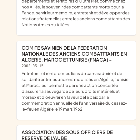
départements et Territoires d'Outre Mer, comme chez
nos Alliés, le souvenir des combattants morts pour la
Fance. servir leur mémoire, entretenir et développer des
relations fraternelles entre les anciens combattants des
Nations Amies ou Alliées
COMITE SAVINIEN DE LA FEDERATION
NATIONALE DES ANCIENS COMBATTTANTS EN
ALGERIE, MAROC ET TUNISIE (FNACA) -
2002-05-15
entretenir et renforcer les liens de camaraderie et de
solidarité entre les anciens mobilisés en Algérie, Tunisie
et Maroc. leur permettre par une action concertée
d'assurer la sauvegarde de leurs droits matériels et
moraux et d'oeuvrer en faveur del a paix par la
commémoration annuelle de l'anniversaire du cessez-
le-feu en Algérie le 19 mars 1962
ASSOCIATION DES SOUS OFFICIERS DE
RESERVE DE L'AUBE