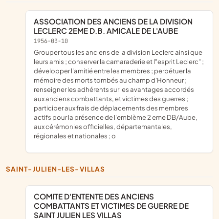
ASSOCIATION DES ANCIENS DE LA DIVISION
LECLERC 2EME D.B. AMICALE DE L'AUBE
1956-03-10
grouper tous les anciens de la division Leclerc ainsi que
leurs amis ; conserver la camaraderie et l"esprit Leclerc" ;
développer l'amitié entre les membres ; perpétuer la
mémoire des morts tombés au champ d'Honneur ;
renseigner les adhérents sur les avantages accordés
aux anciens combattants, et victimes des guerres ;
participer aux frais de déplacements des membres
actifs pour la présence de l'emblème 2 eme DB/Aube,
aux cérémonies officielles, départemantales,
régionales et nationales ; o
SAINT-JULIEN-LES-VILLAS
COMITE D'ENTENTE DES ANCIENS
COMBATTANTS ET VICTIMES DE GUERRE DE
SAINT JULIEN LES VILLAS