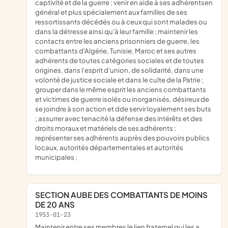
captivité et de la guerre ; venir en aide à ses adhérentsen
général et plus spécialement aux familles de ses
ressortissants décédés ou à ceux qui sont malades ou
dans la détresse ainsi qu'à leur famille ; maintenir les
contacts entre les anciens prisonniers de guerre, les
combattants d'Algérie, Tunisie, Maroc et ses autres
adhérents de toutes catégories sociales et de toutes
origines, dans l'esprit d'union, de solidarité, dans une
volonté de justice sociale et dans le culte de la Patrie ;
grouper dans le même esprit les anciens combattants
et victimes de guerre isolés ou inorganisés, désireux de
se joindre à son action et dde servir loyalement ses buts
; assurrer avec tenacité la défense des intérêts et des
droits moraux et matériels de ses adhérents ;
représenter ses adhérents auprès des pouvoirs publics
locaux, autorités départementales et autorités
municipales ;
SECTION AUBE DES COMBATTANTS DE MOINS
DE 20 ANS
1953-01-23
maintenir entre ses membres le lien fraternel qui les a