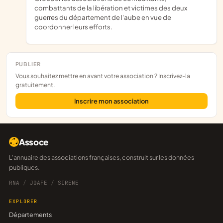
combattants de la libération et victimes des deux
guerres du département de l'aube en vue de
coordonner leurs efforts.
PUBLIER
Vous souhaitez mettre en avant votre association ? Inscrivez-la
gratuitement.
Inscrire mon association
Assoce
L'annuaire des associations françaises, construit sur les données
publiques.
RNA
/
JOAFE
/
SIRENE
EXPLORER
Départements