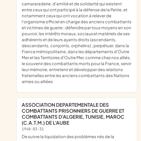
camararaderie, d'amitié et de solidarité qui existent
entre ceux qui ont participé à la défense de la Patrie, et
notamment ceux qui ont vocation à relever de
l'organisme officiel en charge des anciens combattants
et victimes de guerre ; défendre par tous moyens en son
pouvoir, les intérêts moraux, sociaux et matériels de ses
adhérents et de leurs ayants droits (ascendants,
descendants, conjoints, orphelins) ; perpétuer, dans la
France métropolitaine, dans les départements d'Outre
Mer et les Territoires d'Outre Mer, comme chez nos alliés,
le souvenir des combattants morts pour la France, servir
leur mémoire, entretenir et développer des relations
fraternelles entre les anciens combattants des Nations
amies ou alliées
ASSOCIATION DEPARTEMENTALE DES
COMBATTANTS PRISONNIERS DE GUERRE ET
COMBATTANTS D'ALGERIE, TUNISIE, MAROC
(C.A.T.M.) DE L'AUBE
1948-03-31
de suivre la liquidation des problèmes nés de la