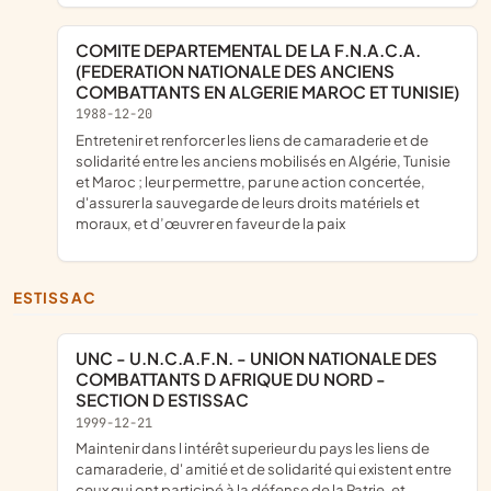
COMITE DEPARTEMENTAL DE LA F.N.A.C.A.
(FEDERATION NATIONALE DES ANCIENS
COMBATTANTS EN ALGERIE MAROC ET TUNISIE)
1988-12-20
entretenir et renforcer les liens de camaraderie et de
solidarité entre les anciens mobilisés en Algérie, Tunisie
et Maroc ; leur permettre, par une action concertée,
d'assurer la sauvegarde de leurs droits matériels et
moraux, et d’œuvrer en faveur de la paix
ESTISSAC
UNC - U.N.C.A.F.N. - UNION NATIONALE DES
COMBATTANTS D AFRIQUE DU NORD -
SECTION D ESTISSAC
1999-12-21
maintenir dans l intérêt superieur du pays les liens de
camaraderie, d' amitié et de solidarité qui existent entre
ceux qui ont participé à la défense de la Patrie, et