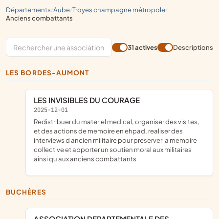
départements
aube
troyes champagne métropole
/
/
/
anciens combattants
31 actives
Descriptions
LES BORDES-AUMONT
LES INVISIBLES DU COURAGE
2025-12-01
redistribuer du materiel medical, organiser des visites,
et des actions de memoire en ehpad, realiser des
interviews d ancien militaire pour preserver la memoire
collective et apporter un soutien moral aux militaires
ainsi qu aux anciens combattants
BUCHÈRES
ASSOCIATION DEPARTEMENTALE DES