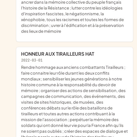
ancrer dans la mémoire collective du peuple français
l'histoire de la Résistance ; lutter contre les idéologies
d'inspiration fascistes, le négationnisme, la
xénophobie, tous les racismes et toutes les formes de
discrimination ; uvrer à l'édification et à la préservation
des lieux de mémoire
HONNEUR AUX TIRAILLEURS HAT
2022-03-01
rendre hommage aux anciens combattants Tirailleurs ;
faire connaitre leur rôle durant les deux conflits
mondiaux ; sensibiliser les jeunes générations à notre
histoire commune à la responsabilité du devoir de
mémoire ; organiser des actions de sensibilisation, des
campagnes de communication, des événements, des
visites de sites historiques, de musées, des
conférences débats sur le rôle des bataillons de
tirailleurs et toutes autres actions contribuant à la
mission de l'association ; perpétuer la mémoire des
soldats qui ont donné leur vie pour la France afin qu'ils
ne soient pas oubliés ; créer des espaces de dialogue et
libérer la parole autour de l'histoire des tirailleurs ;