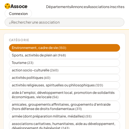
Assoce
Départements
Annonces
Associations inscrites
Connexion
Rechercher une association
CATÉGORIE
Environnement, cadre de vie
(150)
Sports, activités de plein air
(968)
Tourisme
(23)
action socio-culturelle
(260)
activités politiques
(60)
activités religieuses, spirituelles ou philosophiques
(120)
aide à l'emploi, développement local, promotion de solidarités
économiques, vie locale
(56)
amicales, groupements affinitaires, groupements d'entraide
(hors défense de droits fondamentaux
(311)
armée (dont préparation militaire, médailles)
(55)
associations caritatives, humanitaires, aide au développement,
développement du bénévolat
(243)