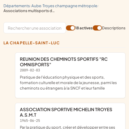
départements
aube
troyes champagne métropole
/
/
/
associations multisports d'entreprise
18 actives
Descriptions
LA CHAPELLE-SAINT-LUC
REUNION DES CHEMINOTS SPORTIFS "RC
OMNISPORTS"
2009-02-03
pratique de l'éducation physique et des sports,
formation culturelle et morale de la jeunesse, parmi les
cheminots ou étrangers à la SNCF et leur famille
ASSOCIATION SPORTIVE MICHELIN TROYES
A.S.M.T
1965-06-25
par la pratique du sport, créer et développer entre ses