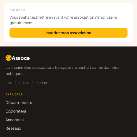
PUBLIER
Vous souhaitez mettre en avant votre association ? Inscrivez-la
gratuitement.
Inscrire mon association
Assoce
L'annuaire des associations françaises, construit sur les données
publiques.
RNA
/
JOAFE
/
SIRENE
EXPLORER
Départements
Explorateur
Annonces
Réseaux