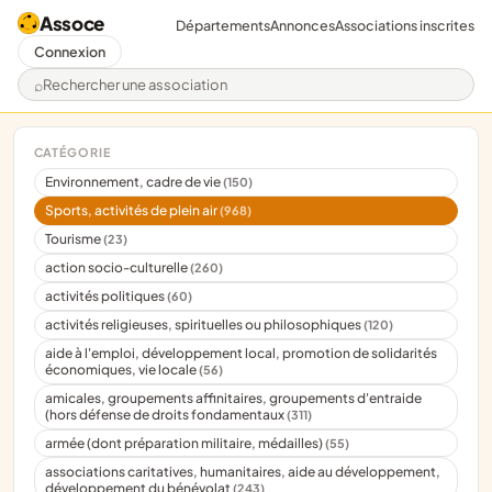
Assoce
Départements
Annonces
Associations inscrites
Connexion
Rechercher une association
CATÉGORIE
Environnement, cadre de vie
(150)
Sports, activités de plein air
(968)
Tourisme
(23)
action socio-culturelle
(260)
activités politiques
(60)
activités religieuses, spirituelles ou philosophiques
(120)
aide à l'emploi, développement local, promotion de solidarités
économiques, vie locale
(56)
amicales, groupements affinitaires, groupements d'entraide
(hors défense de droits fondamentaux
(311)
armée (dont préparation militaire, médailles)
(55)
associations caritatives, humanitaires, aide au développement,
développement du bénévolat
(243)