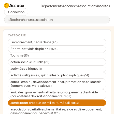
Assoce
Départements
Annonces
Associations inscrites
Connexion
Rechercher une association
CATÉGORIE
Environnement, cadre de vie
(20)
Sports, activités de plein air
(124)
Tourisme
(13)
action socio-culturelle
(75)
activités politiques
(1)
activités religieuses, spirituelles ou philosophiques
(14)
aide à l'emploi, développement local, promotion de solidarités
économiques, vie locale
(23)
amicales, groupements affinitaires, groupements d'entraide
(hors défense de droits fondamentaux
(15)
armée (dont préparation militaire, médailles)
(6)
associations caritatives, humanitaires, aide au développement,
développement du bénévolat
(23)