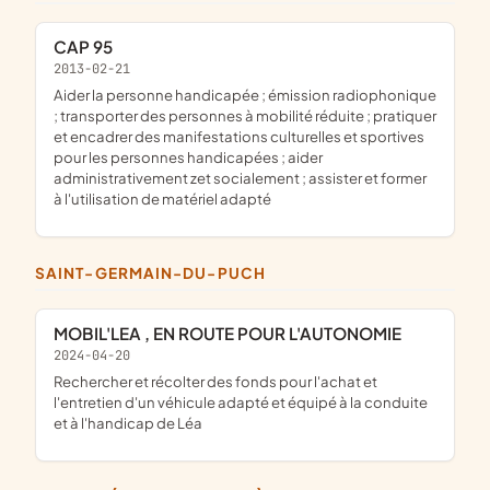
CAP 95
2013-02-21
aider la personne handicapée ; émission radiophonique
; transporter des personnes à mobilité réduite ; pratiquer
et encadrer des manifestations culturelles et sportives
pour les personnes handicapées ; aider
administrativement zet socialement ; assister et former
à l'utilisation de matériel adapté
SAINT-GERMAIN-DU-PUCH
MOBIL'LEA , EN ROUTE POUR L'AUTONOMIE
2024-04-20
rechercher et récolter des fonds pour l'achat et
l'entretien d'un véhicule adapté et équipé à la conduite
et à l'handicap de Léa