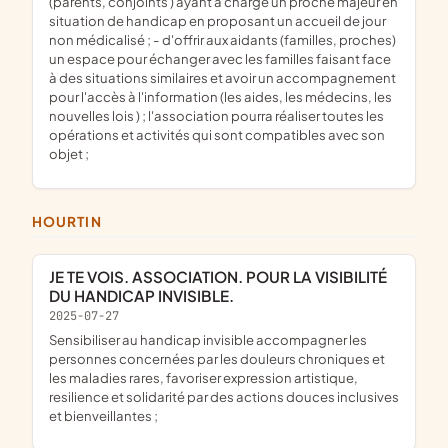
(parents, conjoints ) ayant à charge un proche majeur en
situation de handicap en proposant un accueil de jour
non médicalisé ; - d'offrir aux aidants (familles, proches)
un espace pour échanger avec les familles faisant face
à des situations similaires et avoir un accompagnement
pour l'accès à l'information (les aides, les médecins, les
nouvelles lois ) ; l'association pourra réaliser toutes les
opérations et activités qui sont compatibles avec son
objet ;
HOURTIN
JE TE VOIS. ASSOCIATION. POUR LA VISIBILITÉ
DU HANDICAP INVISIBLE.
2025-07-27
sensibiliser au handicap invisible accompagner les
personnes concernées par les douleurs chroniques et
les maladies rares, favoriser expression artistique,
resilience et solidarité par des actions douces inclusives
et bienveillantes ;