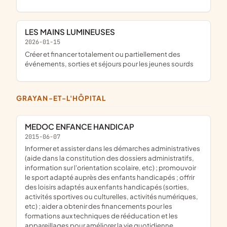
LES MAINS LUMINEUSES
2026-01-15
créer et financer totalement ou partiellement des
événements, sorties et séjours pour les jeunes sourds
GRAYAN-ET-L'HÔPITAL
MEDOC ENFANCE HANDICAP
2015-06-07
informer et assister dans les démarches administratives
(aide dans la constitution des dossiers administratifs,
information sur l'orientation scolaire, etc) ; promouvoir
le sport adapté auprès des enfants handicapés ; offrir
des loisirs adaptés aux enfants handicapés (sorties,
activités sportives ou culturelles, activités numériques,
etc) ; aider a obtenir des financements pour les
formations aux techniques de rééducation et les
appareillages pour améliorer la vie quotidienne