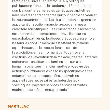
participer, au niveau scientifique, aux politiques
publiques en épaulant les actions de l'Etat dans son
combat contre les maladies génétiques orphelines
rares sévères handicapantes qui touchent le cerveau et
les neurotranmetteurs, dues à la mutation de gènes, en
apportant un soutien financier aux organismes à
caractère scientifique qui se consacrent à la recherche,
notamment les laboratoires qui travaillent sur les
encéphalopathies épileptiques précoces ; rassembler
les familles dont un membre est atteint de maladie
orpheline rare, en les accueillant au sein de
l'association, en les informant par tous moyens
d'actions, de l'évolution de la maladie, des résultats des
recherches, en aidant les familles tant sur la plan
humain, social que financier ; mettre en oeuvre des
actions pour financer les besoins spécifiques de ces
enfants (thérapies appropriées, recevoir les
appareillages nécessaires, acheter des jeux
spécifiques, payer les services de soins et toutes
méthodes ou médecines appropriés)
MARTILLAC