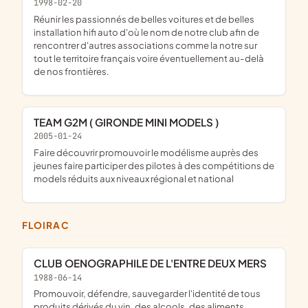
1998-02-20
Réunir les passionnés de belles voitures et de belles
installation hifi auto d'où le nom de notre club afin de
rencontrer d'autres associations comme la notre sur
tout le territoire français voire éventuellement au-delà
de nos frontières.
TEAM G2M ( GIRONDE MINI MODELS )
2005-01-24
faire découvrir promouvoir le modélisme auprès des
jeunes faire participer des pilotes à des compétitions de
models réduits aux niveaux régional et national
FLOIRAC
CLUB OENOGRAPHILE DE L'ENTRE DEUX MERS
1988-06-14
promouvoir, défendre, sauvegarder l'identité de tous
produits dérivés du vin, des alcools, des aliments,