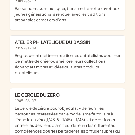
2001-06-12
rassembler, communiquer, transmettre notre savoir aux
jeunes générations, à renouer avec les traditions
artisanales et métiers d'arts
ATELIER PHILATELIQUE DU BASSIN
2019-01-09
regrouper et mettre en relation les philatélistes pour leur
permettre de créer ou améliorer leurs collections,
échanger timbres et idées ou autres produits
philateliques
LE CERCLE DU ZERO
1985-06-07
le cercle du zéro a pour objectifs : - de réunir les
personnes intéressées par le modélisme ferroviaire à
l'échelle du zéro (1/43, 5 - 1/45 et 1/48) , et de renforcer
entre elles des liens d'amitiés, de réunir les différentes
compétences pour les partager et les diffuser auprès du