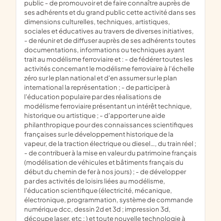
public - de promouvoir et de faire connaître auprès de
ses adhérents et du grand public cette activité dans ses
dimensions culturelles, techniques, artistiques,
sociales et éducatives au travers de diverses initiatives,
- de réunir et de diffuser auprès de ses adhérents toutes
documentations, informations ou techniques ayant
trait au modélisme ferroviaire et : - de fédérer toutes les
activités concernant le modélisme ferroviaire à l'échelle
zéro sur le plan national et d'en assumer sur le plan
international la représentation ; - de participer à
l'éducation populaire par des réalisations de
modélisme ferroviaire présentant un intérêt technique,
historique ou artistique ; - d'apporter une aide
philanthropique pour des connaissances scientifiques
françaises sur le développement historique de la
vapeur, de la traction électrique ou diesel…, du train réel ;
- de contribuer à la mise en valeur du patrimoine français
(modélisation de véhicules et bâtiments français du
début du chemin de fer à nos jours) ; - de développer
par des activités de loisirs liées au modélisme,
l'éducation scientifique (électricité, mécanique,
électronique, programmation, système de commande
numérique dcc, dessin 2d et 3d ; impression 3d,
découpe laser, etc ; ) et toute nouvelle technologie à