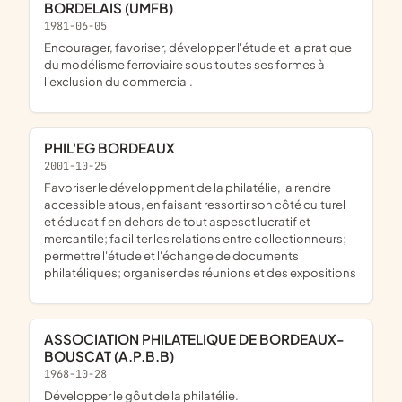
BORDELAIS (UMFB)
1981-06-05
Encourager, favoriser, développer l'étude et la pratique
du modélisme ferroviaire sous toutes ses formes à
l'exclusion du commercial.
PHIL'EG BORDEAUX
2001-10-25
favoriser le développment de la philatélie, la rendre
accessible atous, en faisant ressortir son côté culturel
et éducatif en dehors de tout aspesct lucratif et
mercantile; faciliter les relations entre collectionneurs;
permettre l'étude et l'échange de documents
philatéliques; organiser des réunions et des expositions
ASSOCIATION PHILATELIQUE DE BORDEAUX-
BOUSCAT (A.P.B.B)
1968-10-28
Développer le gôut de la philatélie.