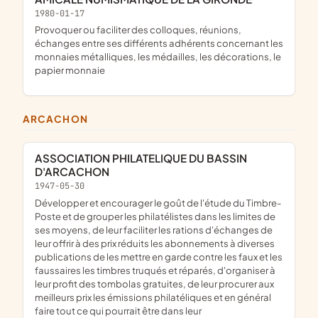
1980-01-17
provoquer ou faciliter des colloques, réunions,
échanges entre ses différents adhérents concernant les
monnaies métalliques, les médailles, les décorations, le
papier monnaie
ARCACHON
ASSOCIATION PHILATELIQUE DU BASSIN
D'ARCACHON
1947-05-30
Développer et encourager le goût de l'étude du Timbre-
Poste et de grouper les philatélistes dans les limites de
ses moyens, de leur faciliter les rations d'échanges de
leur offrir à des prix réduits les abonnements à diverses
publications de les mettre en garde contre les faux et les
faussaires les timbres truqués et réparés, d'organiser à
leur profit des tombolas gratuites, de leur procurer aux
meilleurs prix les émissions philatéliques et en général
faire tout ce qui pourrait être dans leur