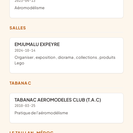
2023-04-13
aéromodélisme
SALLES
EMJUMALU EXPEYRE
2024-10-14
organiser , exposition , diorama , collections , produits
Lego
TABANAC
TABANAC AEROMODELES CLUB (T.A.C)
2010-03-25
pratique de l'aéromodélisme
LE TAILLAN-MÉDOC