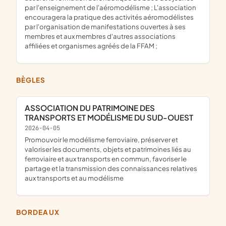
par l'enseignement de l'aéromodélisme ; L'association
encouragera la pratique des activités aéromodélistes
par l'organisation de manifestations ouvertes à ses
membres et aux membres d'autres associations
affiliées et organismes agréés de la FFAM ;
BÈGLES
ASSOCIATION DU PATRIMOINE DES
TRANSPORTS ET MODÉLISME DU SUD-OUEST
2026-04-05
promouvoir le modélisme ferroviaire, préserver et
valoriser les documents, objets et patrimoines liés au
ferroviaire et aux transports en commun, favoriser le
partage et la transmission des connaissances relatives
aux transports et au modélisme
BORDEAUX