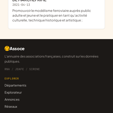
2021-04-13
promouvoir le modélisme ferroviaire auprès public
adulte et jeune et le pratiquer en tant qu'activité
culturelle, technique historique et artistique ;
Assoce
L'annuaire des associations françaises, construit sur les données
publiques.
RNA
/
JOAFE
/
SIRENE
EXPLORER
Départements
Explorateur
Annonces
Réseaux