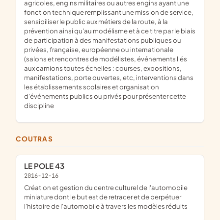
agricoles, engins militaires ou autres engins ayant une
fonction technique remplissant une mission de service,
sensibiliser le public aux métiers de la route, à la
prévention ainsi qu'au modélisme et à ce titre par le biais
de participation à des manifestations publiques ou
privées, française, européenne ou internationale
(salons et rencontres de modélistes, événements liés
aux camions toutes échelles : courses, expositions,
manifestations, porte ouvertes, etc, interventions dans
les établissements scolaires et organisation
d'événements publics ou privés pour présenter cette
discipline
COUTRAS
LE POLE 43
2016-12-16
création et gestion du centre culturel de l'automobile
miniature dont le but est de retracer et de perpétuer
l'histoire de l'automobile à travers les modèles réduits