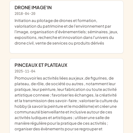
DRONE IMAGE'IN
2018-04-20
initiation au pilotage de drones et formation,
valorisation du patrimoine et de l'environnement par
l'image, organisation d'évènementiels; séminaires, jeux,
expositions, recherche et innovation dans l'univers du
drone civil, vente de services ou produits dérivés
PINCEAUX ET PLATEAUX
2025-11-04
promouvoir les activités liées aux jeux ,de figurines, de
plateau, de rôle, de société ou autres , notamment leur
pratique, leur peinture, leur fabrication ou toute activité
artistique connexe ; favoriser les échanges, la créativité
et la transmission des savoir-faire ; valoriser la culture du
hobby (à savoir la peinture et le modélisme) et créer une
communauté bienveillante et inclusive autour de ces
activités ludiques et artistiques ; utiliser une salle de
manière régulière pour la pratique de ces activités ;
organiser des évènements pour se regrouper et