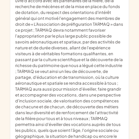
uvre d'accord avec les partenaires de la filière, de la
recherche de mécènes et de la mise en place du fonds
de dotation, du respect des orientations d'intérêt
général qui ont motivé l'engagement des membres de
droit de « L'Association de préfiguration TARMAQ » dans
ce projet ; TARMAQ devra notamment favoriser
l'appropriation par le plus large public possible de
savoirs aéronautiques et spatiaux, par des activités de
nature et de durée diverses, allant de l'expérience
visiteurs à de véritables formations qualifiantes, en
passant par la culture scientifique et la découverte de la
richesse du patrimoine que nous a légué cette industrie
; TARMAQ se veut ainsi un lieu de découverte, de
partage, d'éducation et de transmission, où la culture
aéronautique et spatiale se rendra accessible à tous ;
TARMAQ aura aussi pour mission d'éveiller, faire grandir
et accompagner des vocations, dans une perspective
d'inclusion sociale, de valorisation des compétences
de chacune et de chacun, de découverte des métiers
dans leur diversité et de renforcement de l'attractivité
de la filière pour tous et à tous niveaux ; TARMAQ
permettra ainsi d'éveiller des vocations auprès de tous
les publics, quels que soient l'âge, l'origine sociale ou
géographique, la situation de handicap ou encore le