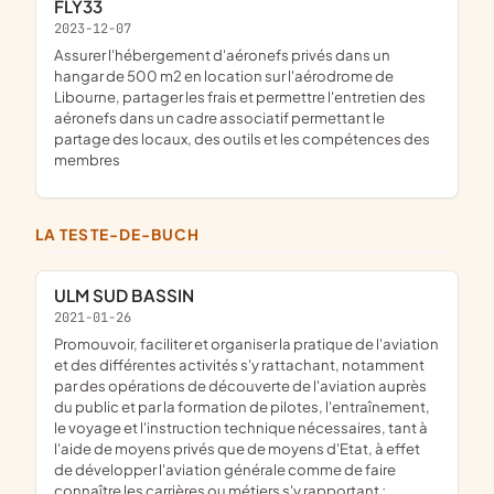
FLY33
2023-12-07
assurer l'hébergement d'aéronefs privés dans un
hangar de 500 m2 en location sur l'aérodrome de
Libourne, partager les frais et permettre l'entretien des
aéronefs dans un cadre associatif permettant le
partage des locaux, des outils et les compétences des
membres
LA TESTE-DE-BUCH
ULM SUD BASSIN
2021-01-26
promouvoir, faciliter et organiser la pratique de l'aviation
et des différentes activités s'y rattachant, notamment
par des opérations de découverte de l'aviation auprès
du public et par la formation de pilotes, l'entraînement,
le voyage et l'instruction technique nécessaires, tant à
l'aide de moyens privés que de moyens d'Etat, à effet
de développer l'aviation générale comme de faire
connaître les carrières ou métiers s'y rapportant ;