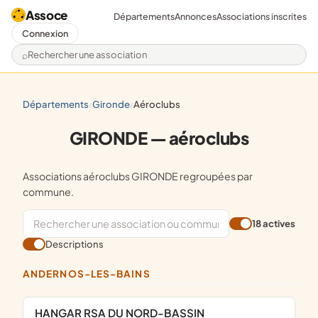
Assoce
Départements
Annonces
Associations inscrites
Connexion
Rechercher une association
départements
gironde
aéroclubs
/
/
GIRONDE — aéroclubs
Associations aéroclubs GIRONDE regroupées par
commune.
18 actives
Descriptions
ANDERNOS-LES-BAINS
HANGAR RSA DU NORD-BASSIN