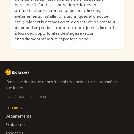
participer à l'étude, la réalisation et la gestion
d'infrastructures aéronautiques : aérodromes,
avitaillements, installations techniques et d'accueil,
etc. ; valoriser la promotion et la construction amateur
d'aéronef en particulier pour un public jeune afin d'offrir
à tous des opportunités de stages avec un
encadrement structuré et professionnel ;
Assoce
L'annuaire des associations françaises, construit sur les données
publiques.
RNA
/
JOAFE
/
SIRENE
EXPLORER
Départements
Explorateur
Annonces