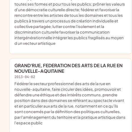
toutes ses formes et pour tous les publics; prôner les valeurs
d'une démocratie culturelle directe; fédérer et favoriser la
rencontre entre les artistes de tous les domaines et tous les
publics à travers un processus de création individuelle et
collective partagée; lutter contre l'isolement et la
discrimination culturelle favoriser la communication
intergénérationnelle intégrer les publics fragilisés au moyen
d un vecteur artistique
GRAND'RUE, FEDERATION DES ARTS DE LA RUE EN
NOUVELLE-AQUITAINE
2013-04-02
fédérer le secteur professionnel des arts de la rue en
nouvelle-aquitaine, faire circuler des idées, promouvoir et
défendre une éthique et des intérêts communs, prendre
position dans des domaines se référant au spectacle vivant
et en particulier aux arts de la rue, notamment en ce qu'ils
sont concernés par la définition des politiques culturelles,
par l'aménagement du territoire et la pratique artistique dans
l'espace public