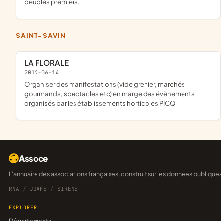
peuples premiers.
SAINT-SAVIN
LA FLORALE
2012-06-14
organiser des manifestations (vide grenier, marchés
gourmands, spectacles etc) en marge des évènements
organisés par les établissements horticoles PICQ
Assoce
L'annuaire des associations françaises, construit sur les données publique
RNA
/
JOAFE
/
SIRENE
EXPLORER
Départements