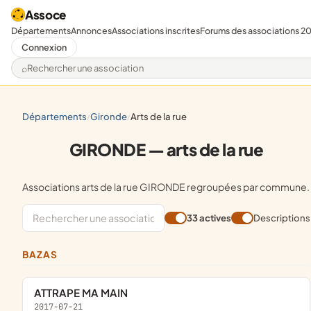
Assoce
Départements
Annonces
Associations inscrites
Forums des associations 2
Connexion
Rechercher une association
départements
gironde
arts de la rue
/
/
GIRONDE — arts de la rue
Associations arts de la rue GIRONDE regroupées par commune.
33 actives
Descriptions
BAZAS
ATTRAPE MA MAIN
2017-07-21