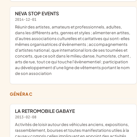
NEVA STOP EVENTS
2014-12-01
réunir des artistes, amateurs et professionnels, adultes,
dans les différents arts, genres et styles ; alimenter en artites,
d'autres associations culturelles et caritatives qui sont-elles
mêmes organisatrices d'évènements ; accompagnements
d'artistes national, que international lors de ses tournées et
concerts, que ce soit dans le milieu danse, humoriste, chant ,
arts de rue, tout ce qui touche l'évènementiel ; participation
au développement d'une ligne de vêtements portant le nom
de son association
GÉNÉRAC
LA RETROMOBILE GABAYE
2013-02-08
activités de loisir autour des véhicules anciens, expositions,
rassemblement, bourses et toutes manifestations utiles à la
cause y compris celles impliquant en appoint des activités